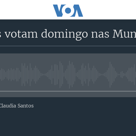
os votam domingo nas Mun
No media source currently avail
laudia Santos