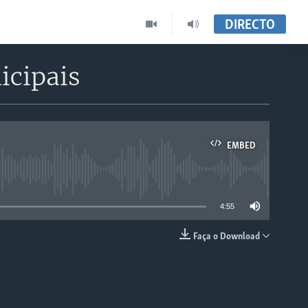
DIRECTO
icipais
EMBED
able
4:55
Faça o Download
EMBED