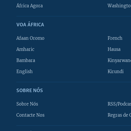
África Agora
Washingto
VOA ÁFRICA
Afaan Oromo
French
Amharic
Hausa
Bambara
Kinyarwan
English
Kirundi
SOBRE NÓS
Sobre Nós
RSS/Podca
Contacte Nos
Regras de 
SIGA-NOS