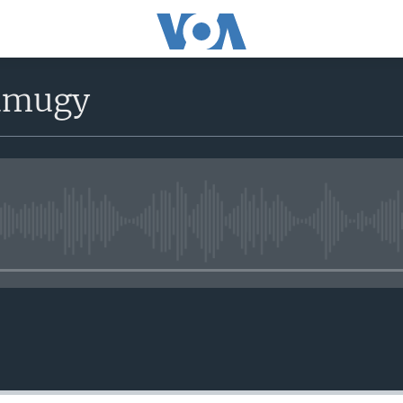
ramugy
No media source currently avail