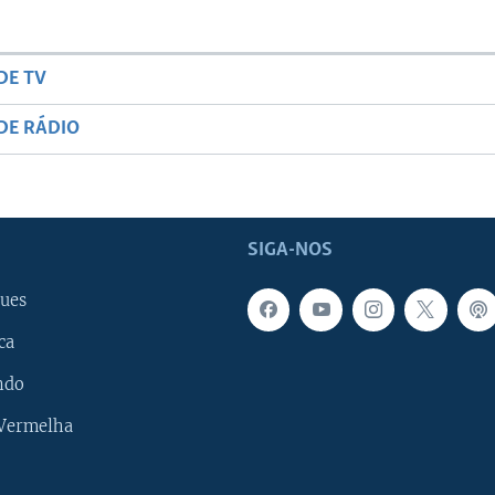
DE TV
DE RÁDIO
SIGA-NOS
ues
ca
ndo
 Vermelha