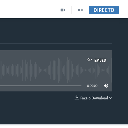
DIRECTO
EMBED
able
0:00:00
Faça o Download
EMBED