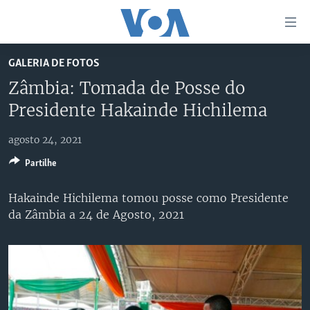
Links
de
Acesso
GALERIA DE FOTOS
Ir
NOTÍCIAS
Zâmbia: Tomada de Posse do
para
AFRICA AGORA
ANGOLA
Presidente Hakainde Hichilema
artigo
principal
SAÚDE EM FOCO
MOÇAMBIQUE
Ir
agosto 24, 2021
VÍDEO
ESTADOS UNIDOS
para
Partilhe
Navegação
ÁUDIO
GUINÉ-BISSAU
VÍDEOS
principal
Hakainde Hichilema tomou posse como Presidente
ENTRETENIMENTO
ÁFRICA E MUNDO
VOA60 ÁFRICA
Ir
da Zâmbia a 24 de Agosto, 2021
para
BRASIL
VOA 60 CLIMA
SIGA-NOS
Pesquisa
DOSSIERS ESPECIAIS
VOA60 MUNDO
DESPORTO
PASSADEIRA VERMELHA
Línguas