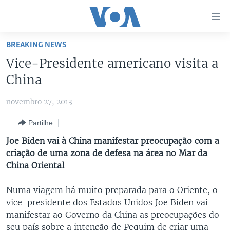
Links
de
Acesso
BREAKING NEWS
Ir
NOTÍCIAS
Vice-Presidente americano visita a
para
AFRICA AGORA
ANGOLA
China
artigo
principal
SAÚDE EM FOCO
MOÇAMBIQUE
novembro 27, 2013
Ir
VÍDEO
ESTADOS UNIDOS
para
Partilhe
Navegação
ÁUDIO
GUINÉ-BISSAU
VÍDEOS
Joe Biden vai à China manifestar preocupação com a
principal
ENTRETENIMENTO
ÁFRICA E MUNDO
VOA60 ÁFRICA
criação de uma zona de defesa na área no Mar da
Ir
China Oriental
para
BRASIL
VOA 60 CLIMA
SIGA-NOS
Pesquisa
DOSSIERS ESPECIAIS
VOA60 MUNDO
Numa viagem há muito preparada para o Oriente, o
vice-presidente dos Estados Unidos Joe Biden vai
DESPORTO
PASSADEIRA VERMELHA
manifestar ao Governo da China as preocupações do
Línguas
seu país sobre a intenção de Pequim de criar uma