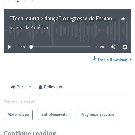
“Toca, canta e dança”, o regresso de Fernando Luis aos discos
by
Voz da América
No media source currently available
0:00
14:55
Faça o Download
Partilhe
Follow us
This item is part of
Moçambique
Entretenimento
Programas Especiais
Continue reading