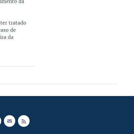
cimento da
ter tratado
caso de
ira da