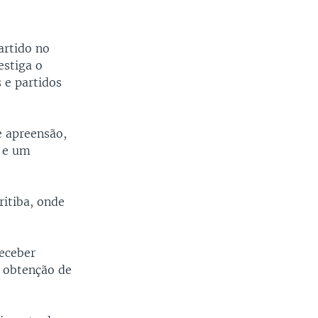
artido no
estiga o
 e partidos
 apreensão,
 e um
ritiba, onde
receber
a obtenção de