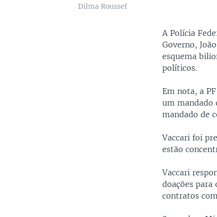
Dilma Roussef
A Polícia Fede
Governo, João
esquema bilio
políticos.
Em nota, a P
um mandado d
mandado de co
Vaccari foi pr
estão concentr
Vaccari respo
doações para 
contratos com