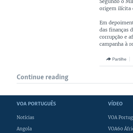
Segundo o Min
origem ilícita
Em depoimento
das finanças 
corrupção e a
campanha à re
Partilhe
Continue reading
VOA PORTUGUÊS
VÍDEO
Notícias
VOA Portug
Angola
VOA60 Áfri