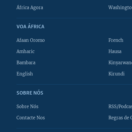
África Agora
Washingto
VOA ÁFRICA
Afaan Oromo
French
Amharic
Hausa
Bambara
Kinyarwan
English
Kirundi
SOBRE NÓS
Sobre Nós
RSS/Podca
Contacte Nos
Regras de 
SIGA-NOS