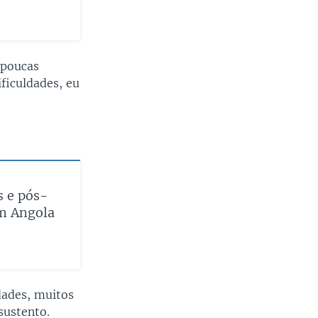
 poucas
ficuldades, eu
s e pós-
m Angola
ldades, muitos
sustento.