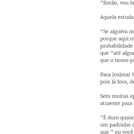
"Então, vou f
Aquela estuda
“Se alguém me
porque aqui m
probabilidade
que “até algu
que o nosso p
Para Josimar S
pois lá fora,
Sem muitas op
atraente para 
"É duro quand
um padrinho qu
que " ou você