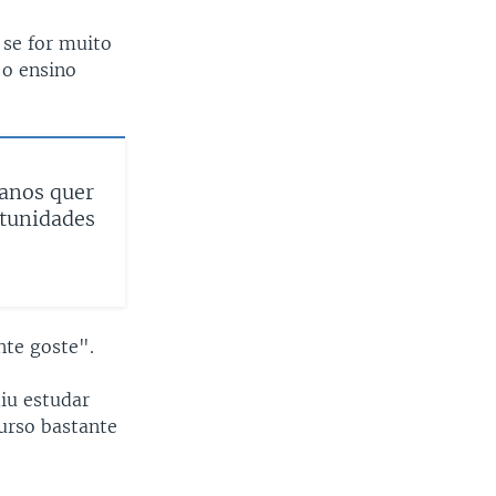
 se for muito
 o ensino
anos quer
rtunidades
nte goste".
iu estudar
urso bastante