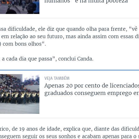
humanos" e há muita pobreza
sa dificuldade, ele diz que quando olha para frente, "vê
s em relação ao seu futuro, mas ainda assim com essas di
o) com bons olhos".
 a cada dia que passa”, conclui Canda.
VEJA TAMBÉM
Apenas 20 por cento de licenciado
graduados conseguem emprego e
rico, de 19 anos de idade, explica que, diante das dificu
nseguem seguir os seus sonhos e acabam apenas para o 