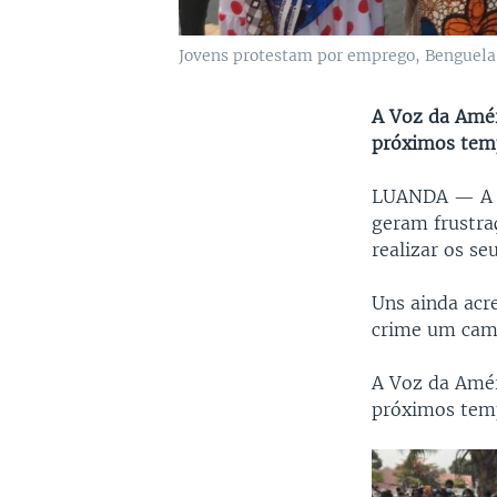
Jovens protestam por emprego, Benguela
A Voz da Amér
próximos tem
LUANDA —
A
geram frustra
realizar os se
Uns ainda acr
crime um cami
A Voz da Amér
próximos tem