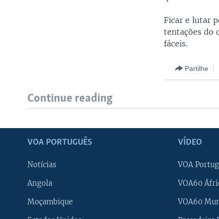
Ficar e lutar 
tentações do 
fáceis.
Partilhe
Continue reading
VOA PORTUGUÊS
VÍDEO
Notícias
VOA Portug
Angola
VOA60 Áfri
Moçambique
VOA60 Mu