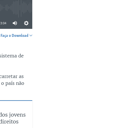
3:04
Faça o Download
SHARE
sistema de
carretar as
 o país não
dos jovens
ireitos