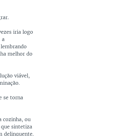
rar.
ezes iria logo
 a
, lembrando
nha melhor do
lução viável,
iminação.
 se torna
a cozinha, ou
 que sintetiza
m delinquente.