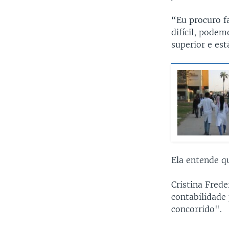
“Eu procuro f
difícil, pode
superior e es
Ela entende q
Cristina Fred
contabilidade
concorrido".