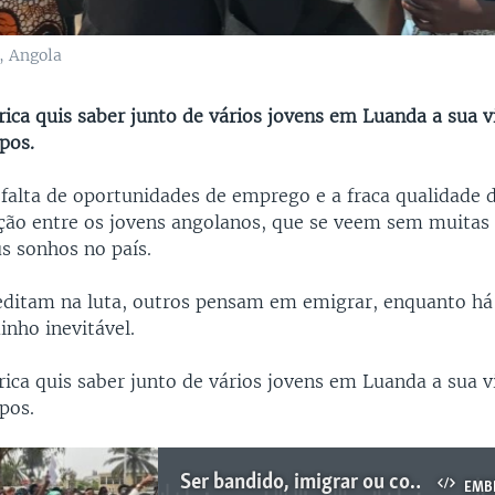
, Angola
ica quis saber junto de vários jovens em Luanda a sua v
pos.
 falta de oportunidades de emprego e a fraca qualidade 
ção entre os jovens angolanos, que se veem sem muitas
us sonhos no país.
editam na luta, outros pensam em emigrar, enquanto há
nho inevitável.
ica quis saber junto de vários jovens em Luanda a sua v
pos.
Ser bandido, imigrar ou continuar a lutar, questionam jovens angolanos
EMB