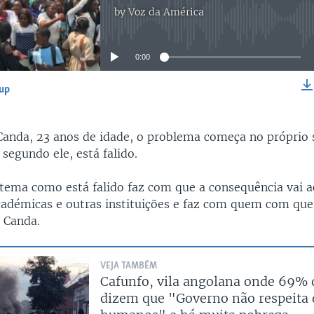
by
Voz da América
No media source currently available
0:00
-up
EMBED
Canda, 23 anos de idade, o problema começa no próprio 
segundo ele, está falido.
stema como está falido faz com que a consequência vai a
académicas e outras instituições e faz com quem com que
 Canda.
VEJA TAMBÉM
Cafunfo, vila angolana onde 69% 
dizem que "Governo não respeita d