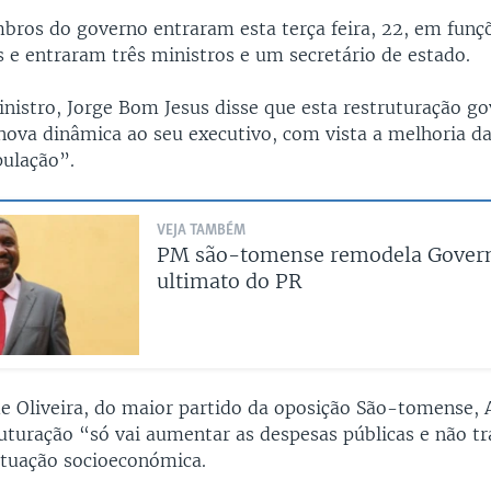
ros do governo entraram esta terça feira, 22, em funç
s e entraram três ministros e um secretário de estado.
nistro, Jorge Bom Jesus disse que esta restruturação g
nova dinâmica ao seu executivo, com vista a melhoria d
pulação”.
VEJA TAMBÉM
PM são-tomense remodela Gover
ultimato do PR
e Oliveira, do maior partido da oposição São-tomense, 
ruturação “só vai aumentar as despesas públicas e não tr
ituação socioeconómica.