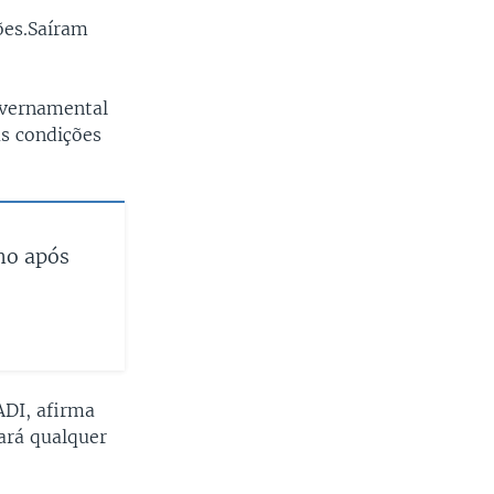
ões.Saíram
overnamental
as condições
no após
ADI, afirma
ará qualquer