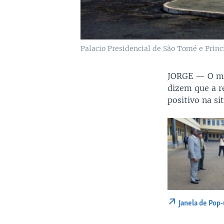
Palacio Presidencial de São Tomé e Princ
JORGE —
O ma
dizem que a r
positivo na s
Janela de Pop