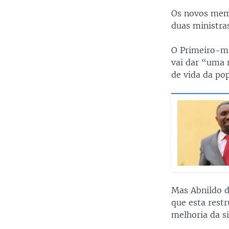
Os novos memb
duas ministra
O Primeiro-mi
vai dar “uma 
de vida da po
Mas Abnildo d
que esta rest
melhoria da s