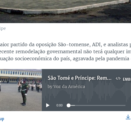
ipe
ior partido da oposição São-tomense, ADI, e analistas p
ecente remodelação governamental não terá qualquer i
ituação socioeconómica do país, agravada pela pandemia
São Tomé e Príncipe: Remodelação governamental não terá impacto, dizem analistas
EMB
by
Voz da América
No media source currently available
0:00
-up
EMBED