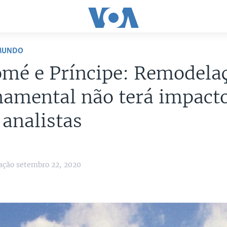
 MUNDO
omé e Príncipe: Remodela
amental não terá impact
analistas
ação setembro 22, 2020