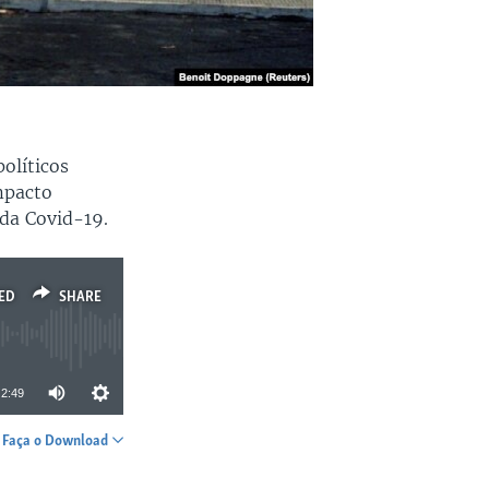
olíticos
mpacto
 da Covid-19.
ED
SHARE
2:49
Faça o Download
SHARE