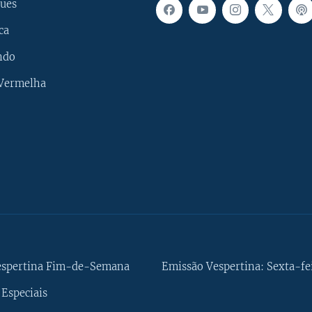
ues
ca
ndo
 Vermelha
espertina Fim-de-Semana
Emissão Vespertina: Sexta-fe
Especiais