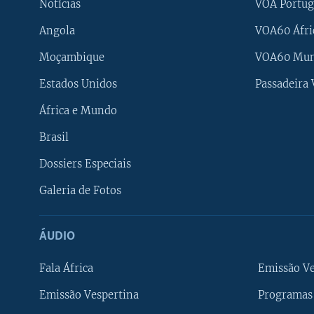
Notícias
VOA Portug
Angola
VOA60 Áfri
Moçambique
VOA60 Mu
Estados Unidos
Passadeira
África e Mundo
Brasil
Dossiers Especiais
Galeria de Fotos
ÁUDIO
Fala África
Emissão V
Emissão Vespertina
Programas 