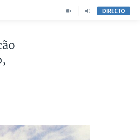
DIRECTO
ção
o,