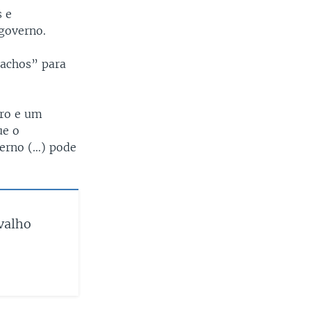
s e
governo.
tachos” para
ro e um
ue o
erno (…) pode
valho