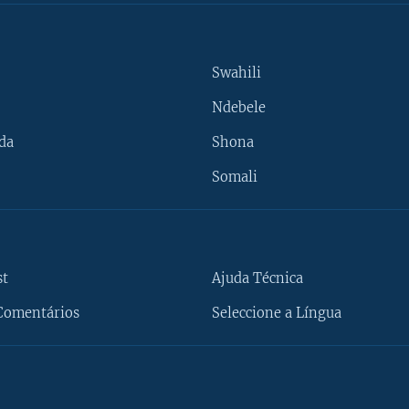
Swahili
Ndebele
da
Shona
Somali
st
Ajuda Técnica
Comentários
Seleccione a Língua