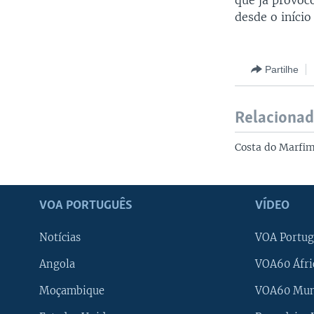
que já provoc
desde o início
Partilhe
Relaciona
Costa do Marfim
VOA PORTUGUÊS
VÍDEO
Notícias
VOA Portug
Angola
VOA60 Áfri
Moçambique
VOA60 Mu