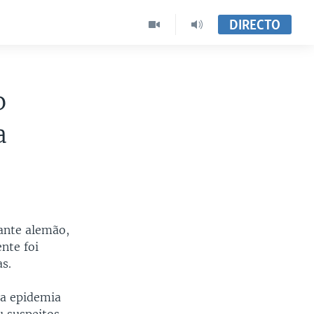
DIRECTO
o
a
ante alemão,
nte foi
s.
la epidemia