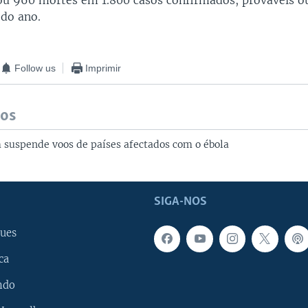
ou 960 mortes em 1.800 casos confirmados, prováveis o
 do ano.
Follow us
Imprimir
dos
 suspende voos de países afectados com o ébola
SIGA-NOS
ues
ca
ndo