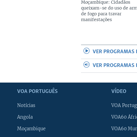
Moçambique: Cidadãos
queixam-se do uso de ar
de fogo para travar
manifestações
VER PROGRAMAS 
VER PROGRAMAS 
VOA PORTUGUÊS
VÍDEO
Notícias
VOA Portug
Angola
VOA60 Áfri
Moçambique
VOA60 Mu