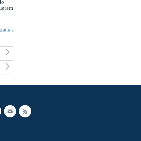
do
querem
ogramas