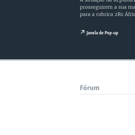
prosseguirem a sua mar
para a rubrica 2Rs Áfr
Janela de Pop-up
Fórum