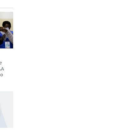
e
LA
do