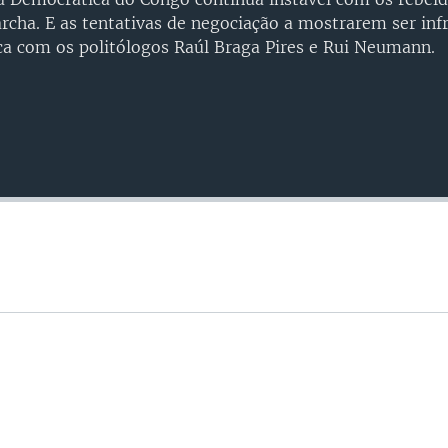
cha. E as tentativas de negociação a mostrarem ser inf
ica com os politólogos Raúl Braga Pires e Rui Neumann.