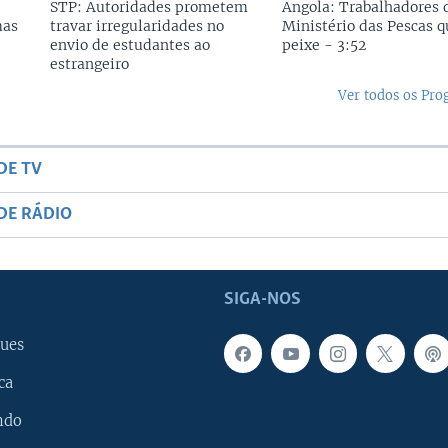
STP: Autoridades prometem
Angola: Trabalhadores 
mas
travar irregularidades no
Ministério das Pescas 
envio de estudantes ao
peixe - 3:52
estrangeiro
Ver todos os Pr
DE TV
DE RÁDIO
SIGA-NOS
ues
ca
ndo