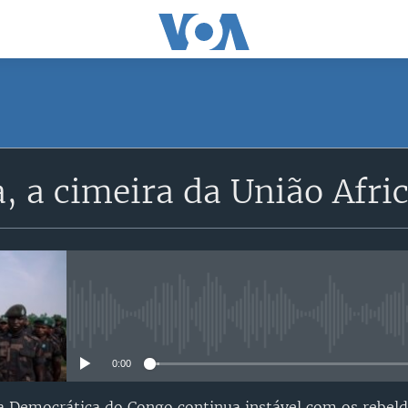
SUBSCRIBE
a, a cimeira da União Afri
Subscreva
No media source currently avail
0:00
ca Democrática do Congo continua instável com os rebel