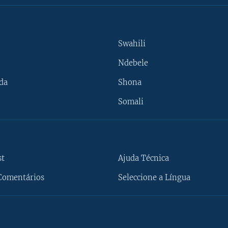
Swahili
Ndebele
da
Shona
Somali
st
Ajuda Técnica
Comentários
Seleccione a Língua