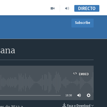
DIRECTO
Subscribe
cana
EMBED
able
18:38
Faça o Download
des do M23 a