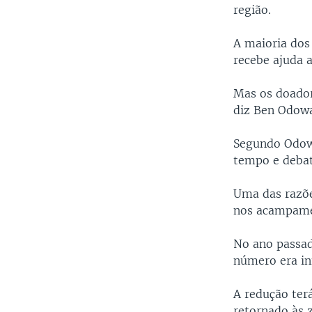
região.
A maioria dos
recebe ajuda 
Mas os doador
diz Ben Odowa
Segundo Odowa
tempo e debat
Uma das razõe
nos acampame
No ano passad
número era inf
A redução ter
retornado às 