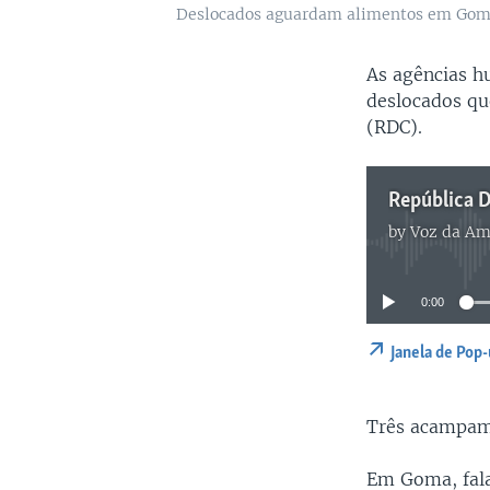
Deslocados aguardam alimentos em Go
As agências h
deslocados q
(RDC).
by
Voz da Am
0:00
Janela de Pop
Três acampame
Em Goma, fala