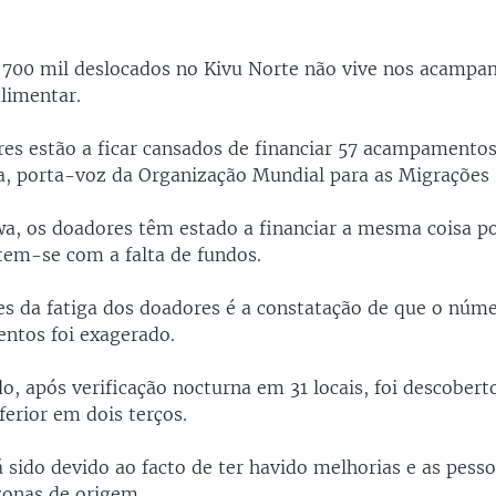
 700 mil deslocados no Kivu Norte não vive nos acampa
alimentar.
es estão a ficar cansados de financiar 57 acampamentos
, porta-voz da Organização Mundial para as Migrações
, os doadores têm estado a financiar a mesma coisa p
em-se com a falta de fundos.
s da fatiga dos doadores é a constatação de que o núm
ntos foi exagerado.
o, após verificação nocturna em 31 locais, foi descobert
erior em dois terços.
á sido devido ao facto de ter havido melhorias e as pess
zonas de origem.