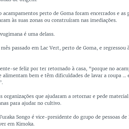
co acampamentos perto de Goma foram encerrados e as p
aram às suas zonas ou construíram nas imediações.
avugimana é uma delass.
 o mês passado em Lac Vert, perto de Goma, e regressou à
nte-se feliz por ter retornado à casa, “porque no aca
e alimentam bem e têm dificuldades de lavar a roupa … e
”.
às organizações que ajudaram a retornar e pede materia
nas para ajudar no cultivo.
 Furaka Songo é vice-presidente do grupo de pessoas de 
ver em Kimoka.