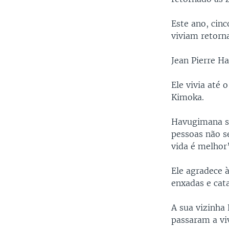
Este ano, cin
viviam retorn
Jean Pierre H
Ele vivia até
Kimoka.
Havugimana se
pessoas não s
vida é melhor
Ele agradece 
enxadas e cata
A sua vizinha
passaram a vi