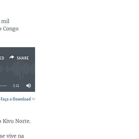
 mil
o Congo
ED
SHARE
2:11
Faça o Download
SHARE
 Kivu Norte.
se vive na