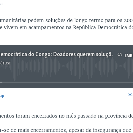
ma
umanitárias pedem soluções de longo termo para os 200
ue vivem em acampamentos na República Democrática d
República Democrática do Congo: Doadores querem soluções de longo termo para ajudar os deslocados - 2:11
EMB
érica
No media source currently available
-up
EMBED
ntos foram encerrados no mês passado na província do
-se de mais encerramentos, apesar da insegurança que 