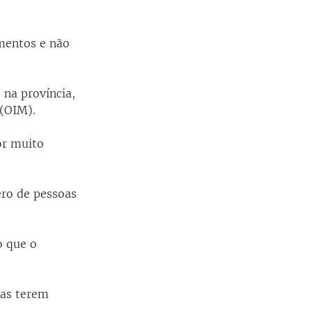
mentos e não
 na província,
 (OIM).
or muito
ero de pessoas
o que o
oas terem