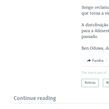
Songo reclama
que torna a vi
A distribuiçã
para a Alimen
passado.
Ben Oduwa, da
Partilhe
This item is part of
Notícias
Ma
Continue reading