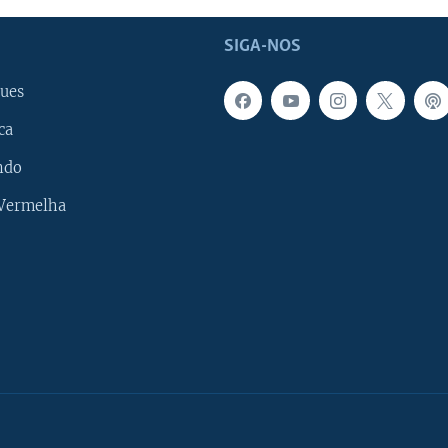
SIGA-NOS
ues
ca
ndo
 Vermelha