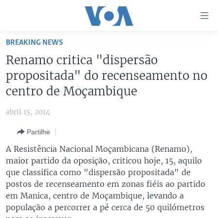
Links
de
Acesso
BREAKING NEWS
Ir
NOTÍCIAS
Renamo critica "dispersão
para
AFRICA AGORA
ANGOLA
propositada" do recenseamento no
artigo
principal
SAÚDE EM FOCO
MOÇAMBIQUE
centro de Moçambique
Ir
VÍDEO
ESTADOS UNIDOS
para
abril 15, 2014
Navegação
ÁUDIO
GUINÉ-BISSAU
VÍDEOS
Partilhe
principal
ENTRETENIMENTO
ÁFRICA E MUNDO
VOA60 ÁFRICA
Ir
A Resistência Nacional Moçambicana (Renamo),
para
BRASIL
VOA 60 CLIMA
maior partido da oposição, criticou hoje, 15, aquilo
SIGA-NOS
Pesquisa
que classifica como "dispersão propositada" de
DOSSIERS ESPECIAIS
VOA60 MUNDO
postos de recenseamento em zonas fiéis ao partido
DESPORTO
PASSADEIRA VERMELHA
em Manica, centro de Moçambique, levando a
população a percorrer a pé cerca de 50 quilómetros
Línguas