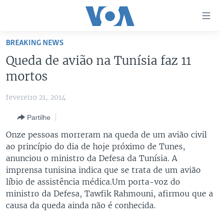
Links
de
Acesso
BREAKING NEWS
Ir
NOTÍCIAS
Queda de avião na Tunísia faz 11
para
AFRICA AGORA
ANGOLA
mortos
artigo
principal
SAÚDE EM FOCO
MOÇAMBIQUE
fevereiro 21, 2014
Ir
VÍDEO
ESTADOS UNIDOS
para
Partilhe
Navegação
ÁUDIO
GUINÉ-BISSAU
VÍDEOS
Onze pessoas morreram na queda de um avião civil
principal
ENTRETENIMENTO
ÁFRICA E MUNDO
VOA60 ÁFRICA
ao princípio do dia de hoje próximo de Tunes,
Ir
anunciou o ministro da Defesa da Tunísia. A
para
BRASIL
VOA 60 CLIMA
SIGA-NOS
imprensa tunisina indica que se trata de um avião
Pesquisa
DOSSIERS ESPECIAIS
VOA60 MUNDO
líbio de assistência médica.Um porta-voz do
ministro da Defesa, Tawfik Rahmouni, afirmou que a
DESPORTO
PASSADEIRA VERMELHA
causa da queda ainda não é conhecida.
Línguas