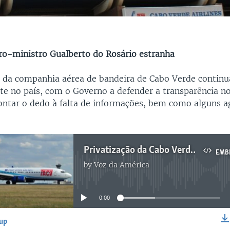
ro-ministro Gualberto do Rosário estranha
o da companhia aérea de bandeira de Cabo Verde continu
te no país, com o Governo a defender a transparência no
ontar o dedo à falta de informações, bem como alguns a
Privatização da Cabo Verde Airlines "anima" debate político
EMB
by
Voz da América
No media source currently available
0:00
-up
EMBED