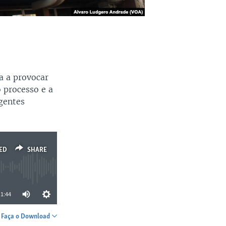
a a provocar
 processo e a
gentes
ED
SHARE
1:44
Faça o Download
SHARE