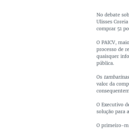
No debate sob
Ulisses Coreia
comprar 51 po
O PAICV, maio
processo de r
quaisquer inf
pública.
Os
tambarina
valor da comp
consequenteme
O Executivo d
solução para a
O primeiro-mi