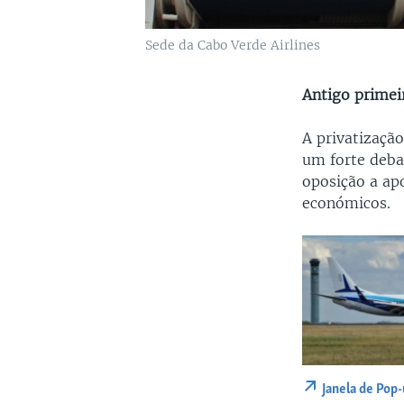
Sede da Cabo Verde Airlines
Antigo primei
A privatizaçã
um forte deba
oposição a ap
económicos.
Janela de Pop