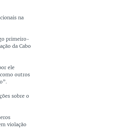
cionais na
igo primeiro-
zação da Cabo
or ele
l como outros
o”.
ções sobre o
ceros
em violação