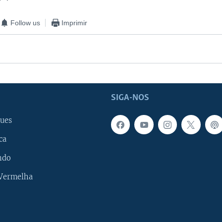
Follow us
Imprimir
SIGA-NOS
ues
ca
ndo
 Vermelha