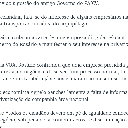
vido à gestão do antigo Governo do PAICV.
celandair, fala-se do interesse de alguns empresários na
da transportadora aérea do arquipélago.
iais circula uma carta de uma empresa dirigida pelo ant
berto do Rosário a manifestar o seu interesse na privati
la VOA, Rosário confirmou que uma empresa presidida p
teresse no negócio e disse ser “um processo normal, ta
strangeiros também já se posicionaram no mesmo sentid
 o economista Agnelo Sanches lamenta a falta de informa
rivatização da companhia área nacional.
ue “todos os cidadãos devem em pé de igualdade conhe
gócio, sob pena de se cometer actos de discriminação 
s”.