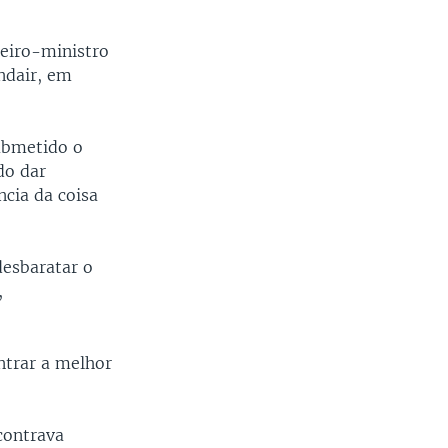
meiro-ministro
andair, em
submetido o
do dar
cia da coisa
desbaratar o
,
ntrar a melhor
contrava