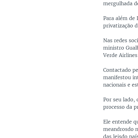
mergulhada de
Para além de I
privatização 
Nas redes soc
ministro Gual
Verde Airlines
Contactado pe
manifestou in
nacionais e e
Por seu lado,
processo da p
Ele entende q
meandrosdo ne
das leisdo paí