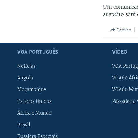
Um comunicado
suspeito será
Partilhe
VOA PORTUGUÊS
VÍDEO
Notícias
VOA Portug
Angola
VOA60 Áfri
Moçambique
VOA60 Mu
Estados Unidos
Passadeira
África e Mundo
Brasil
Dossiers Especiais