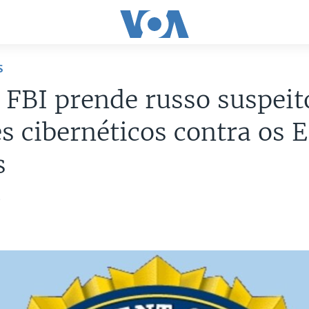
S
 FBI prende russo suspeit
s cibernéticos contra os 
s
6