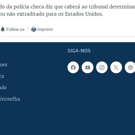
 da polícia checa diz que caberá ao tribunal determinar
 ou não extraditado para os Estados Unidos.
Follow us
Imprimir
SIGA-NOS
ues
ca
ndo
 Vermelha