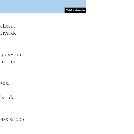
 checa,
tiva de
o governo
s com o
sos.
alvo da
 assistido e