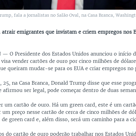
ump, fala a jornalistas no Salão Oval, na Casa Branca, Washingt
 atrair emigrantes que invistam e criem empregos nos 
N —
O Presidente dos Estados Unidos anunciou o início 
visa vender cartões de ouro por cinco milhões de dólare
que queiram mudar-se para os EUA e criar empregos no p
a, 25, na Casa Branca, Donald Trump disse que esse pro
e afirmou ser legal, pode começar dentro de duas seman
 um cartão de ouro. Há um green card, este é um cartã
 um preço nesse cartão de cerca de cinco milhões de dól
s de green card e, além disso, será um caminho para a ci
ios do cartão de ouro poderão trabalhar nos Estados Uni