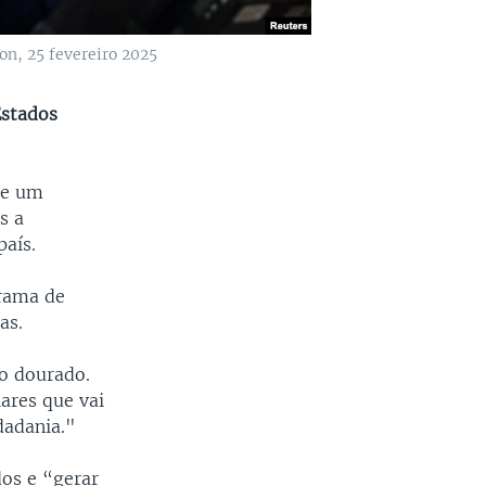
on, 25 fevereiro 2025
Estados
de um
s a
aís.
grama de
as.
o dourado.
ares que vai
dadania."
dos e “gerar