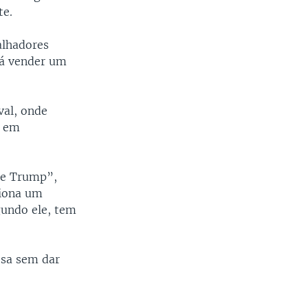
te.
alhadores
rá vender um
val, onde
s em
 de Trump”,
ciona um
gundo ele, tem
osa sem dar