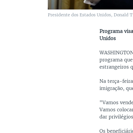
Presidente dos Estados Unidos, Donald Tr
Programa visa
Unidos
WASHINGTO
programa que 
estrangeiros 
Na terça-feir
imigração, qu
"Vamos vender
Vamos colocar
dar privilégio
Os beneficiár