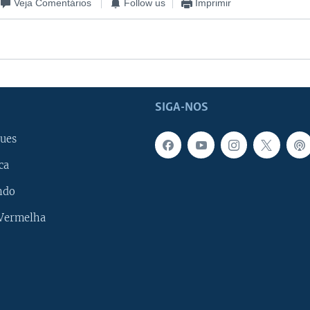
Veja Comentários
Follow us
Imprimir
SIGA-NOS
ues
ca
ndo
 Vermelha