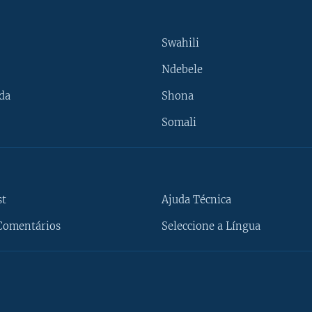
Swahili
Ndebele
da
Shona
Somali
st
Ajuda Técnica
Comentários
Seleccione a Língua