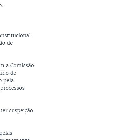
o.
onstitucional
ão de
nem a Comissão
tido de
o pela
 processos
uer suspeição
pelas