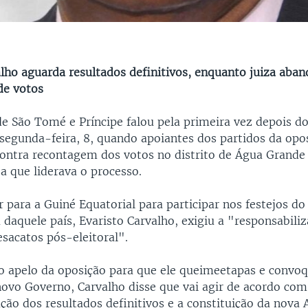
alho aguarda resultados definitivos, enquanto juiza aba
de votos
de São Tomé e Príncipe falou pela primeira vez depois d
 segunda-feira, 8, quando apoiantes dos partidos da opo
ontra recontagem dos votos no distrito de Água Grand
za que liderava o processo.
r para a Guiné Equatorial para participar nos festejos do
daquele país, Evaristo Carvalho, exigiu a "responsabili
esacatos pós-eleitoral".
o apelo da oposição para que ele queimeetapas e convoq
vo Governo, Carvalho disse que vai agir de acordo com a
ção dos resultados definitivos e a constituição da nova