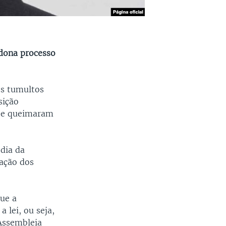
ndona processo
os tumultos
sição
e e queimaram
 dia da
zação dos
ue a
 lei, ou seja,
 Assembleia