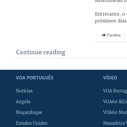
Assembleias d
Entretanto, o
próximos dias
Partilhe
Continue reading
VOA PORTUGUÊS
VÍDEO
Notícias
VOA Portug
Angola
VOA60 Áfri
Moçambique
VOA60 Mu
Estados Unidos
Passadeira