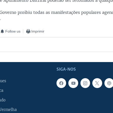
e Apuramento Distrital poderão ser retomados a qualq
 Governo proibiu todas as manifestações populares agen
.
Follow us
Imprimir
SIGA-NOS
ues
ca
ndo
 Vermelha