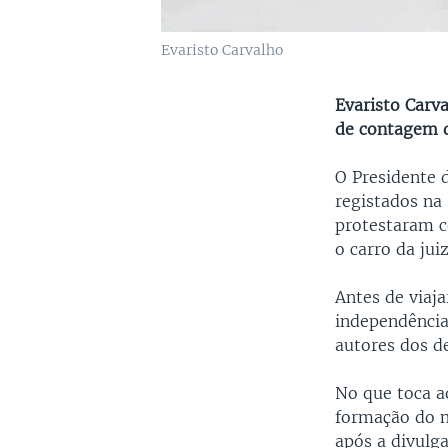
Evaristo Carvalho
Evaristo Carv
de contagem 
O Presidente 
registados na
protestaram c
o carro da jui
Antes de viaja
independência 
autores dos d
No que toca a
formação do no
após a divulga