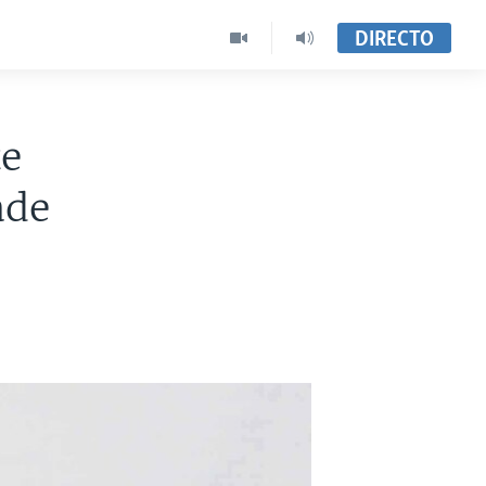
DIRECTO
te
ade