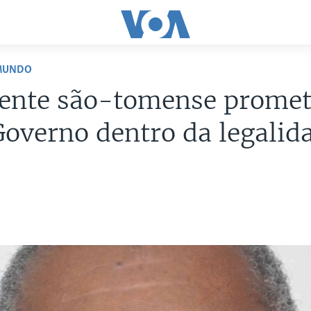
 MUNDO
dente são-tomense prome
overno dentro da legalid