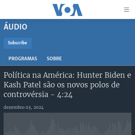
Links
de
Acesso
ÁUDIO
Ir
NOTÍCIAS
para
AFRICA AGORA
ANGOLA
Subscribe
artigo
SUBSCRIBE
principal
SAÚDE EM FOCO
MOÇAMBIQUE
PROGRAMAS
SOBRE
Ir
VÍDEO
ESTADOS UNIDOS
para
Subscreva
Política na América: Hunter Biden e
Navegação
ÁUDIO
GUINÉ-BISSAU
VÍDEOS
principal
Kash Patel são os novos polos de
ENTRETENIMENTO
ÁFRICA E MUNDO
VOA60 ÁFRICA
Ir
controvérsia - 4:24
para
BRASIL
VOA 60 CLIMA
SIGA-NOS
Pesquisa
dezembro 03, 2024
DOSSIERS ESPECIAIS
VOA60 MUNDO
DESPORTO
PASSADEIRA VERMELHA
Línguas