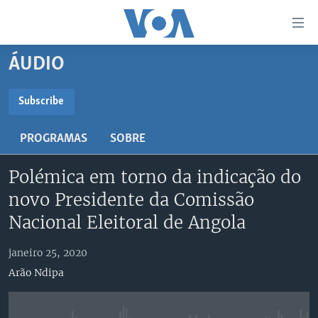
Links
de
Acesso
ÁUDIO
Ir
NOTÍCIAS
para
AFRICA AGORA
ANGOLA
Subscribe
artigo
SUBSCRIBE
principal
SAÚDE EM FOCO
MOÇAMBIQUE
PROGRAMAS
SOBRE
Ir
VÍDEO
ESTADOS UNIDOS
para
Subscreva
Polémica em torno da indicação do
Navegação
ÁUDIO
GUINÉ-BISSAU
VÍDEOS
principal
novo Presidente da Comissão
ENTRETENIMENTO
ÁFRICA E MUNDO
VOA60 ÁFRICA
Ir
Nacional Eleitoral de Angola
para
BRASIL
VOA 60 CLIMA
SIGA-NOS
Pesquisa
janeiro 25, 2020
DOSSIERS ESPECIAIS
VOA60 MUNDO
Arão Ndipa
DESPORTO
PASSADEIRA VERMELHA
Línguas