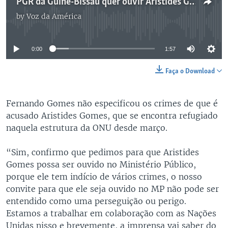
PGR da Guiné-Bissau quer ouvir Aristides Gomes, antigo primeiro-ministro
by
Voz da América
No media source currently available
0:00
1:57
Faça o Download
Fernando Gomes não especificou os crimes de que é
acusado Aristides Gomes, que se encontra refugiado
naquela estrutura da ONU desde março.
“Sim, confirmo que pedimos para que Aristides
Gomes possa ser ouvido no Ministério Público,
porque ele tem indício de vários crimes, o nosso
convite para que ele seja ouvido no MP não pode ser
entendido como uma perseguição ou perigo.
Estamos a trabalhar em colaboração com as Nações
Unidas nisso e brevemente, a imprensa vai saber do