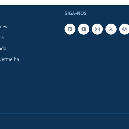
SIGA-NOS
ues
ca
ndo
 Vermelha