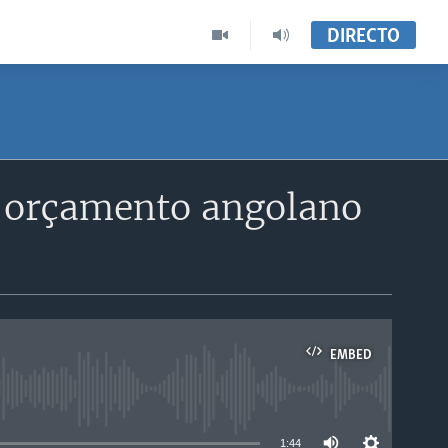
DIRECTO
o orçamento angolano
EMBED
able
1:44