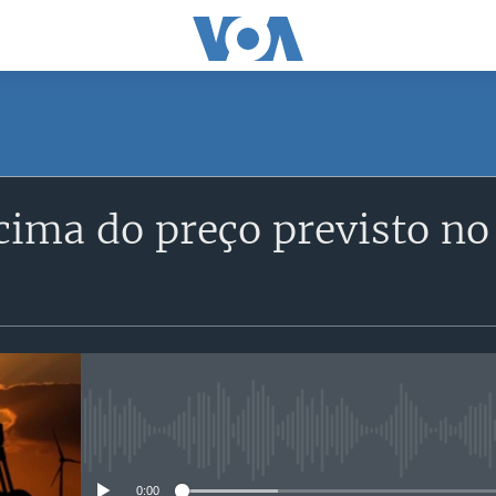
acima do preço previsto n
No media source currently avail
0:00