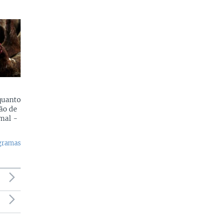
quanto
ão de
mal -
ogramas