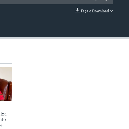
Faça o Download
EMBED
liza
nto
os