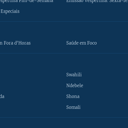
espertina Fim-de-Semana
Emissão Vespertina: Sexta-fe
Especiais
n Fora d'Horas
Saúde em Foco
Swahili
Ndebele
da
Shona
Somali