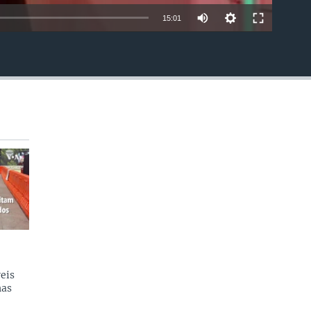
15:01
EMBED
eis
nas