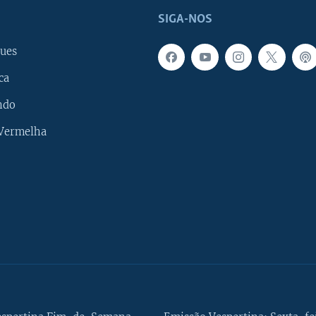
SIGA-NOS
ues
ca
ndo
 Vermelha