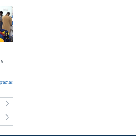
dá
ogramas