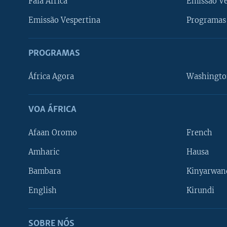
Fala África
Emissão V
Emissão Vespertina
Programas 
PROGRAMAS
África Agora
Washingto
VOA ÁFRICA
Afaan Oromo
French
Amharic
Hausa
Bambara
Kinyarwan
English
Kirundi
SOBRE NÓS