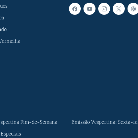
ues
ca
ndo
 Vermelha
espertina Fim-de-Semana
Emissão Vespertina: Sexta-fe
Especiais