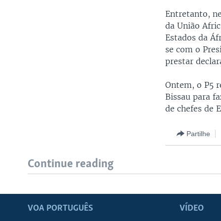
Entretanto, n
da União Afri
Estados da Áf
se com o Pres
prestar declar
Ontem, o P5 r
Bissau para fa
de chefes de 
Partilhe
Continue reading
VOA PORTUGUÊS
VÍDEO