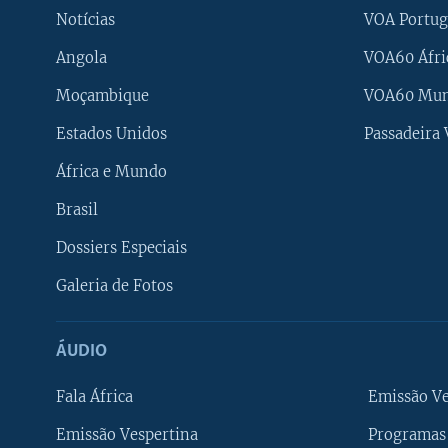
Notícias
VOA Portug
Angola
VOA60 Áfri
Moçambique
VOA60 Mu
Estados Unidos
Passadeira
África e Mundo
Brasil
Dossiers Especiais
Galeria de Fotos
ÁUDIO
Fala África
Emissão V
Emissão Vespertina
Programas 