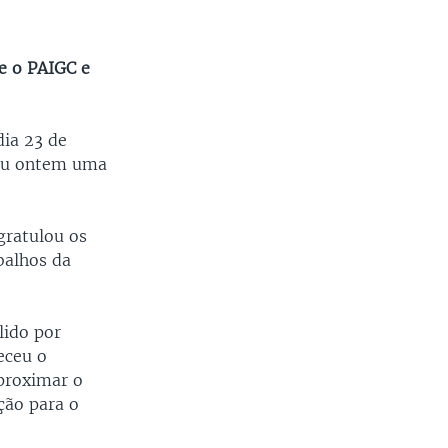
re o PAIGC e
dia 23 de
nou ontem uma
gratulou os
balhos da
lido por
eceu o
proximar o
ção para o