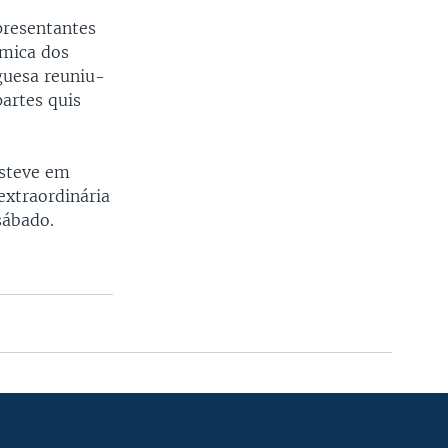
presentantes
ómica dos
guesa reuniu-
artes quis
esteve em
extraordinária
sábado.