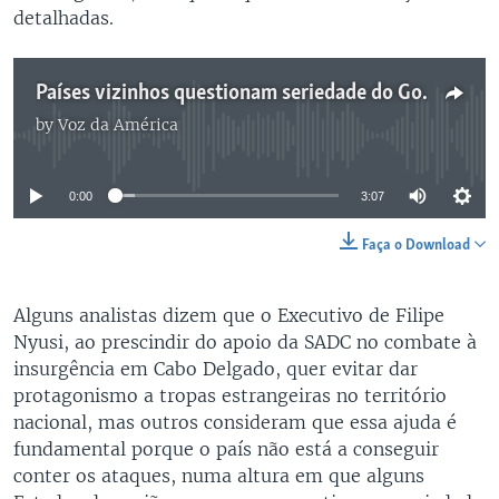
detalhadas.
Países vizinhos questionam seriedade do Governo de Moçambique no combate à insurgência
by
Voz da América
No media source currently available
0:00
3:07
Faça o Download
Alguns analistas dizem que o Executivo de Filipe
Nyusi, ao prescindir do apoio da SADC no combate à
insurgência em Cabo Delgado, quer evitar dar
protagonismo a tropas estrangeiras no território
nacional, mas outros consideram que essa ajuda é
fundamental porque o país não está a conseguir
conter os ataques, numa altura em que alguns