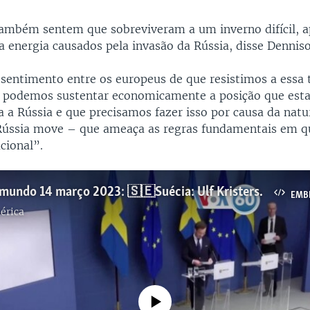
ambém sentem que sobreviveram a um inverno difícil, a
a energia causados pela invasão da Rússia, disse Dennis
sentimento entre os europeus de que resistimos a essa
, podemos sustentar economicamente a posição que est
a a Rússia e que precisamos fazer isso por causa da natu
Rússia move – que ameaça as regras fundamentais em qu
cional”.
Manchetes mundo 14 março 2023: 🇸🇪Suécia: Ulf Kristersson diz que a probabilidade de a Finlândia entrar na NATO antes da Suécia é maior
EMB
érica
No media source currently available