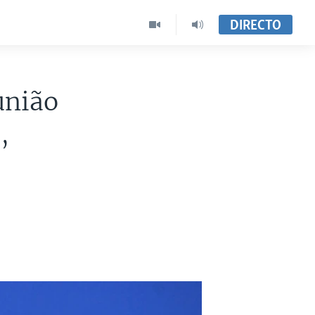
DIRECTO
união
,