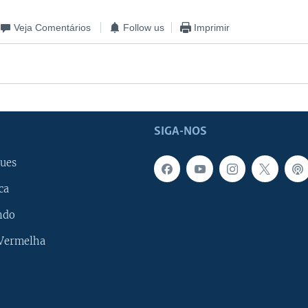
Veja Comentários
Follow us
Imprimir
SIGA-NOS
ues
ca
ndo
 Vermelha