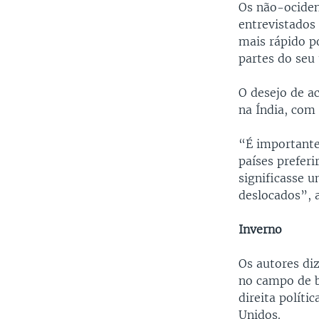
Os não-ociden
entrevistados
mais rápido p
partes do seu 
O desejo de a
na Índia, com
“É importante
países preferi
significasse 
deslocados”, a
Inverno
Os autores di
no campo de b
direita políti
Unidos.