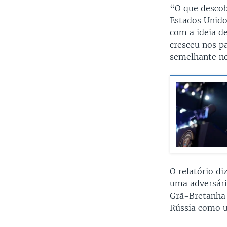
“O que descob
Estados Unido
com a ideia de
cresceu nos p
semelhante no
O relatório d
uma adversári
Grã-Bretanha 
Rússia como u