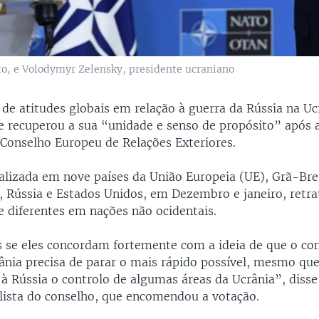
ato, e Volodymyr Zelensky, presidente ucraniano
de atitudes globais em relação à guerra da Rússia na Uc
e recuperou a sua “unidade e senso de propósito” após a
Conselho Europeu de Relações Exteriores.
ealizada em nove países da União Europeia (UE), Grã-Bre
, Rússia e Estados Unidos, em Dezembro e janeiro, retra
diferentes em nações não ocidentais.
se eles concordam fortemente com a ideia de que o conf
rânia precisa de parar o mais rápido possível, mesmo que
 à Rússia o controlo de algumas áreas da Ucrânia”, disse
lista do conselho, que encomendou a votação.