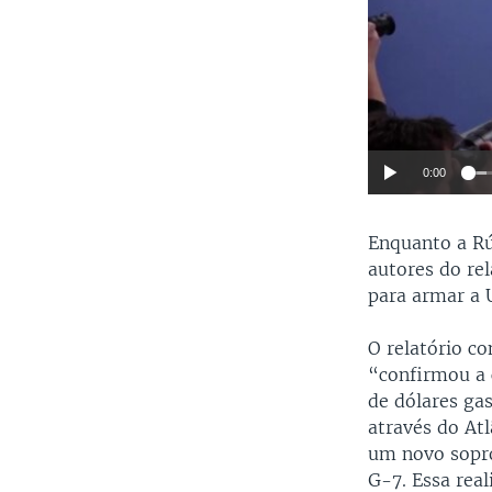
0:00
Enquanto a Rú
autores do re
para armar a 
O relatório co
“confirmou a 
de dólares ga
através do At
um novo sopro
G-7. Essa rea