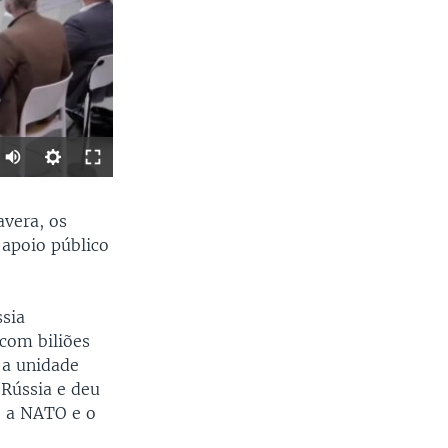
SHARE
avera, os
 apoio público
ssia
com biliões
 a unidade
 Rússia e deu
width
px
o a NATO e o