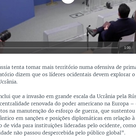
1:00
EMBED
ssia tenta tomar mais território numa ofensiva de prim
latório dizem que os líderes ocidentais devem explorar o
Ucrânia.
nclui que a invasão em grande escala da Ucrânia pela Rú
centralidade renovada do poder americano na Europa – 
stos na manutenção do esforço de guerra, que sustentou
lântico em sanções e posições diplomáticas em relação à
 de vida para instituições lideradas pelo ocidente, com
lidade não passou despercebida pelo público global”.