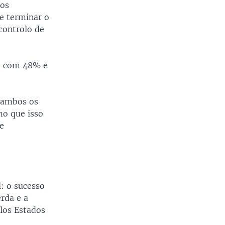
dos
ve terminar o
controlo de
a, com 48% e
 ambos os
mo que isso
e
: o sucesso
rda e a
elos Estados