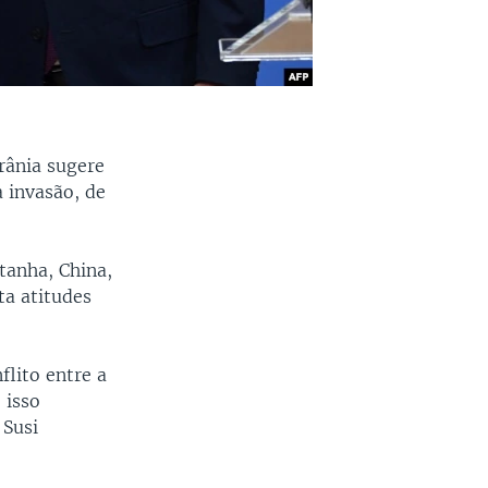
rânia sugere
 invasão, de
tanha, China,
ta atitudes
lito entre a
 isso
 Susi