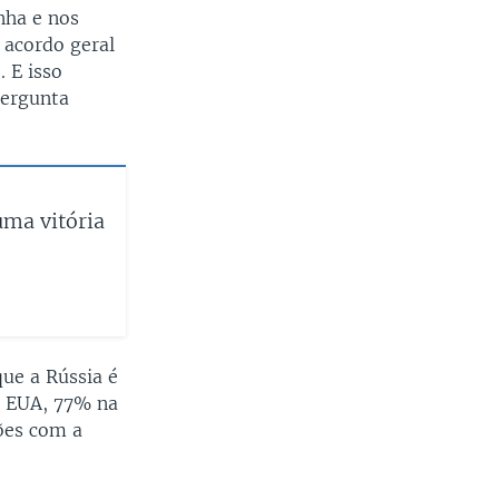
nha e nos
 acordo geral
. E isso
pergunta
uma vitória
que a Rússia é
s EUA, 77% na
ões com a