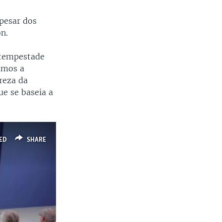
pesar dos
on.
 tempestade
amos a
reza da
e se baseia a
ED
SHARE