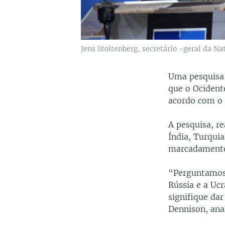
Jens Stoltenberg, secretário -geral da N
Uma pesquisa 
que o Ocident
acordo com o 
A pesquisa, r
Índia, Turquia
marcadamente 
“Perguntamos 
Rússia e a Uc
signifique dar
Dennison, ana