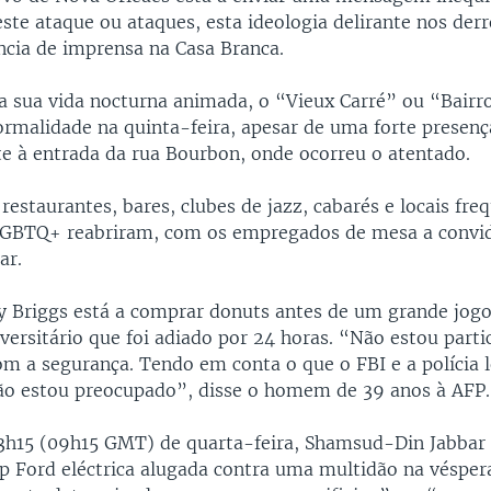
ste ataque ou ataques, esta ideologia delirante nos derr
cia de imprensa na Casa Branca.
a sua vida nocturna animada, o “Vieux Carré” ou “Bairr
rmalidade na quinta-feira, apesar de uma forte presença
à entrada da rua Bourbon, onde ocorreu o atentado.
restaurantes, bares, clubes de jazz, cabarés e locais fre
GBTQ+ reabriram, com os empregados de mesa a convi
ar.
dy Briggs está a comprar donuts antes de um grande jogo
versitário que foi adiado por 24 horas. “Não estou part
m a segurança. Tendo em conta o que o FBI e a polícia 
ão estou preocupado”, disse o homem de 39 anos à AFP.
 3h15 (09h15 GMT) de quarta-feira, Shamsud-Din Jabba
p Ford eléctrica alugada contra uma multidão na vésper