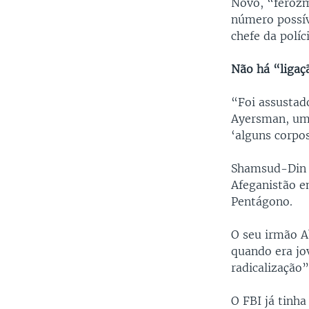
Novo, “ferozm
número possív
chefe da políci
Não há “ligaçã
“Foi assustado
Ayersman, um 
‘alguns corpos
Shamsud-Din J
Afeganistão e
Pentágono.
O seu irmão A
quando era jo
radicalização”
O FBI já tinh