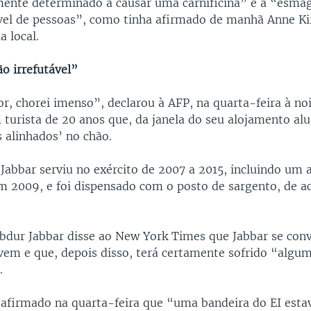
ente determinado a causar uma carnificina” e a “esma
el de pessoas”, como tinha afirmado de manhã Anne Kir
a local.
o irrefutável”
r, chorei imenso”, declarou à AFP, na quarta-feira à no
turista de 20 anos que, da janela do seu alojamento alu
 alinhados’ no chão.
abbar serviu no exército de 2007 a 2015, incluindo um 
m 2009, e foi dispensado com o posto de sargento, de 
bdur Jabbar disse ao New York Times que Jabbar se conv
vem e que, depois disso, terá certamente sofrido “algu
.
a afirmado na quarta-feira que “uma bandeira do EI esta