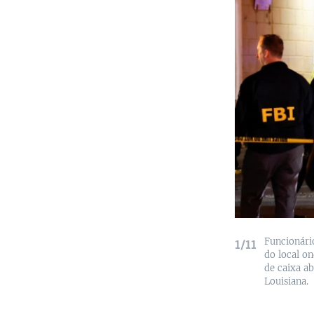
Funcionári
1/11
do local o
de caixa a
Louisiana.