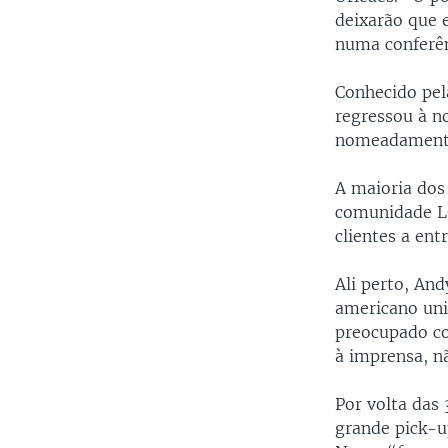
deixarão que e
numa conferên
Conhecido pel
regressou à no
nomeadamente 
A maioria dos 
comunidade L
clientes a entr
Ali perto, An
americano uni
preocupado co
à imprensa, n
Por volta das
grande pick-u