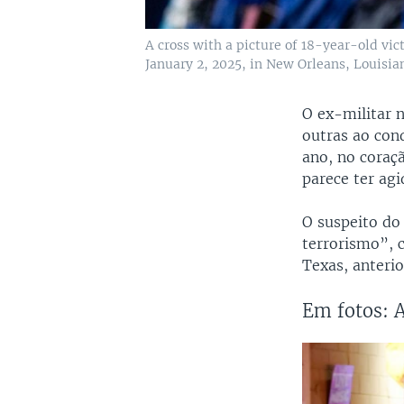
A cross with a picture of 18-year-old vi
January 2, 2025, in New Orleans, Louisian
O ex-militar 
outras ao con
ano, no coraç
parece ter agi
O suspeito do 
terrorismo”,
Texas, anteri
Em fotos: 