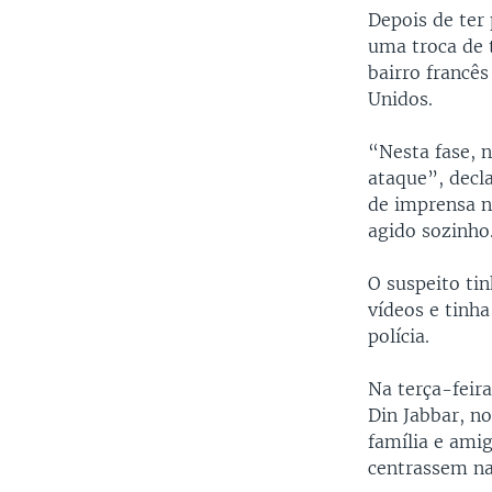
Depois de ter
uma troca de t
bairro francês
Unidos.
“Nesta fase, 
ataque”, decl
de imprensa n
agido sozinho
O suspeito ti
vídeos e tinh
polícia.
Na terça-feir
Din Jabbar, no
família e ami
centrassem na 