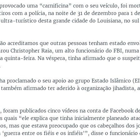
 provocado uma “carnificina” com o seu veículo, foi mor
iros com a polícia, na noite de 31 de dezembro para 1 de
 ultra-turístico desta grande cidade do Louisiana, no su
não acreditamos que outras pessoas tenham estado envo
arou Christopher Raia, um alto funcionário do FBI, numa
a quinta-feira. Na véspera, tinha afirmado que o suspei
.
nha proclamado o seu apoio ao grupo Estado Islâmico (EI
a também afirmado ter aderido à organização jihadista, 
a, foram publicados cinco vídeos na conta de Facebook 
s quais “ele explica que tinha inicialmente planeado ata
gos, mas que estava preocupado que os cabeçalhos dos jo
‘guerra entre os fiéis e os infiéis’”, disse o funcionário