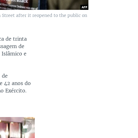
treet after it reopened to the public on
a de trinta
assagem de
 Islâmico e
o de
e 42 anos do
o Exército.