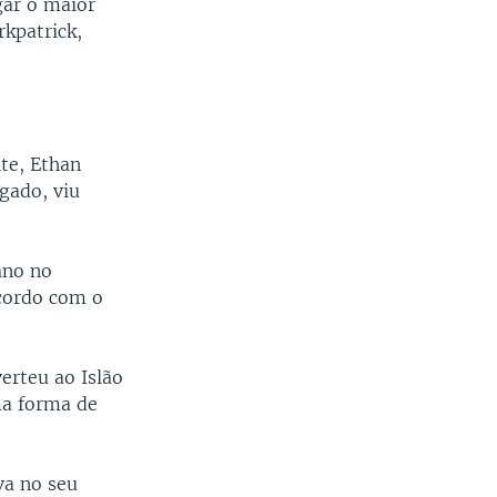
gar o maior
kpatrick,
ite, Ethan
gado, viu
ano no
acordo com o
erteu ao Islão
ma forma de
va no seu