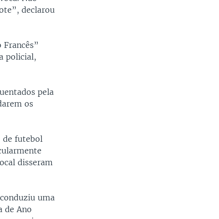
ote”, declarou
o Francês”
 policial,
quentados pela
darem os
 de futebol
icularmente
local disseram
r conduziu uma
a de Ano