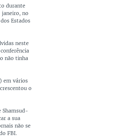
to durante
o
l
 janeiro, no
u
i
l dos Estados
s
d
s
e
l
lvidas neste
i
 conferência
d
to não tinha
e
) em vários
acrescentou o
de Shamsud-
car a sua
rnais não se
 do FBI.