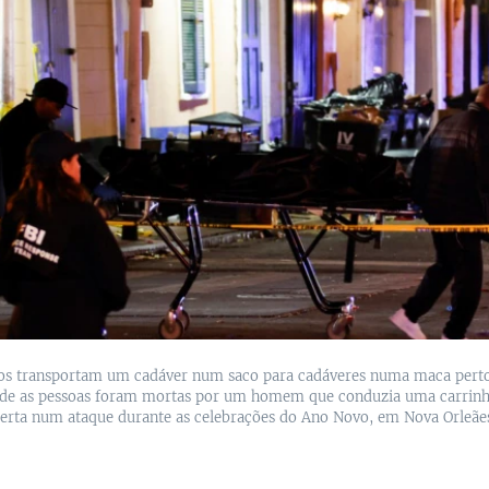
os transportam um cadáver num saco para cadáveres numa maca pert
nde as pessoas foram mortas por um homem que conduzia uma carrin
berta num ataque durante as celebrações do Ano Novo, em Nova Orleãe