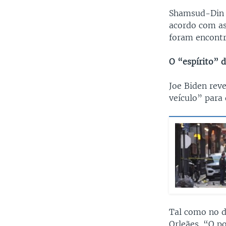
Shamsud-Din J
acordo com a
foram encontr
O “espírito” 
Joe Biden rev
veículo” para 
Tal como no d
Orleães. “O p