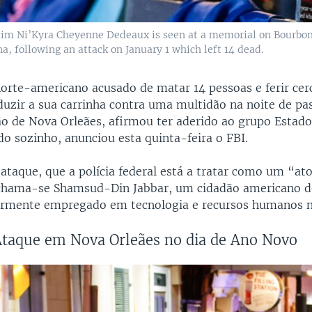
ctim Ni’Kyra Cheyenne Dedeaux is seen at a memorial on Bourbon S
a, following an attack on January 1 which left 14 dead.
norte-americano acusado de matar 14 pessoas e ferir cerc
duzir a sua carrinha contra uma multidão na noite de p
ão de Nova Orleães, afirmou ter aderido ao grupo Estado
do sozinho, anunciou esta quinta-feira o FBI.
ataque, que a polícia federal está a tratar como um “at
 chama-se Shamsud-Din Jabbar, um cidadão americano d
ormente empregado em tecnologia e recursos humanos n
Ataque em Nova Orleães no dia de Ano Novo