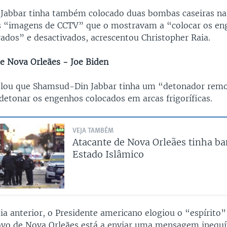
abbar tinha também colocado duas bombas caseiras na
s “imagens de CCTV” que o mostravam a “colocar os en
ados” e desactivados, acrescentou Christopher Raia.
de Nova Orleães - Joe Biden
elou que Shamsud-Din Jabbar tinha um “detonador remo
detonar os engenhos colocados em arcas frigoríficas.
VEJA TAMBÉM
Atacante de Nova Orleães tinha ba
Estado Islâmico
ia anterior, o Presidente americano elogiou o “espírito
ovo de Nova Orleães está a enviar uma mensagem inequí