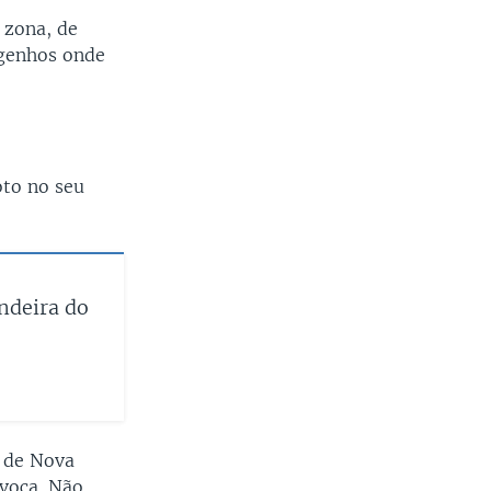
 zona, de
genhos onde
to no seu
ndeira do
” de Nova
voca. Não