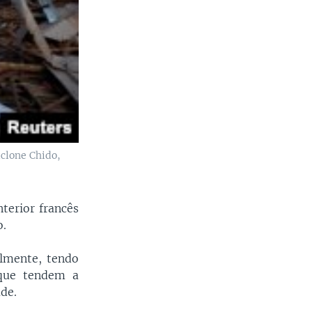
iclone Chido,
nterior francês
o.
lmente, tendo
 que tendem a
de.