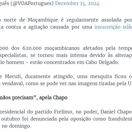
guês (@VOAPortugues)
December 15, 2024
o norte de Moçambique é regularmente assolada po
uta contra a agitação causada por uma
insurreição isl
000 dos 620.000 moçambicanos afetados pela temp
pecialistas, se tornou mais intensa devido às alteraç
elo homem - estão concentrados em Cabo Delgado.
de Mecufi, duramente atingido, uma mesquita ficou 
o vendaval, como se pode ver nas imagens tiradas pela 
mãos precisam", apela Chapo
residencial do partido Frelimo, no poder, Daniel Chapo 
outubro foi denunciada pela oposição como fraudulent
s no domingo.