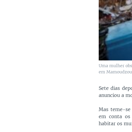
Uma mulher obse
em Mamoudzou,
Sete dias depo
anunciou a mo
Mas teme-se 
em conta os 
habitar os mu