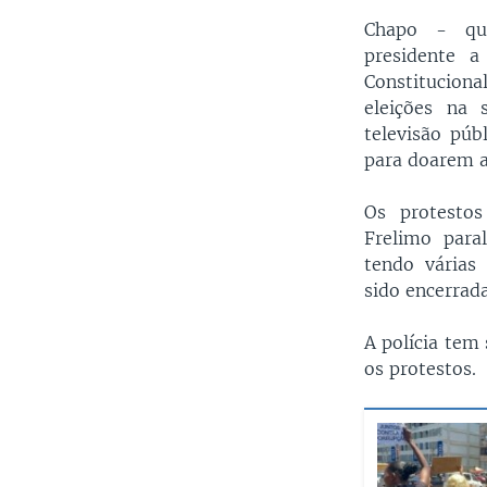
Chapo - qu
presidente a
Constitucio
eleições na 
televisão púb
para doarem a
Os protestos
Frelimo para
tendo várias 
sido encerrad
A polícia tem 
os protestos.