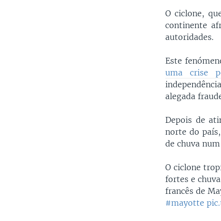
O ciclone, qu
continente a
autoridades.
Este fenómen
uma crise pó
independênc
alegada fraude
Depois de ati
norte do país
de chuva num 
O ciclone tro
fortes e chuva
francês de Ma
#mayotte
pic