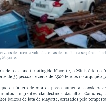
rva os destroços à volta das casas destruídas na sequência do c
 Mayotte.
is de o ciclone ter atingido Mayotte, o Ministério do I
rte de 35 pessoas e cerca de 2500 feridos no arquipélag
que o número de mortos possa aumentar considerave
muitos imigrantes clandestinos das ilhas Comores,
itos bairros de lata de Mayotte, arrasados pela tempesta