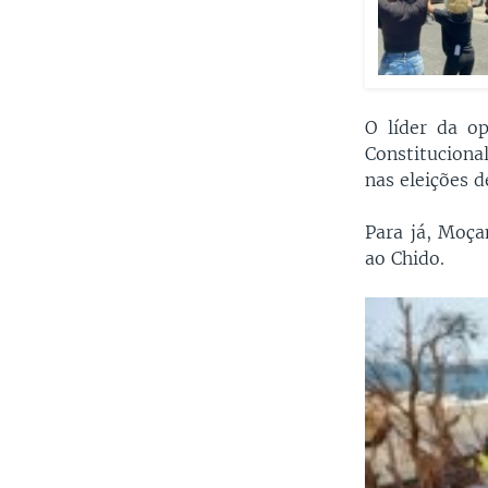
O líder da o
Constituciona
nas eleições d
Para já, Moç
ao Chido.