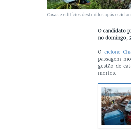
Casas e edifícios destruídos após o cicl
O candidato pr
no domingo, 2
O
ciclone C
passagem mor
gestão de ca
mortos.