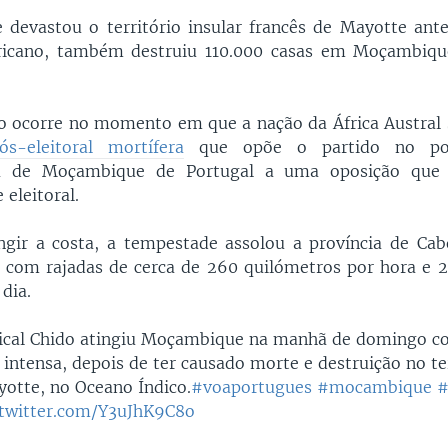
e devastou o território insular francês de Mayotte ante
fricano, também destruiu 110.000 casas em Moçambiqu
o ocorre no momento em que a nação da África Austral
s-eleitoral mortífera
que opõe o partido no po
ia de Moçambique de Portugal a uma oposição que 
 eleitoral.
ngir a costa, a tempestade assolou a província de Ca
, com rajadas de cerca de 260 quilómetros por hora e 
dia.
pical Chido atingiu Moçambique na manhã de domingo c
 intensa, depois de ter causado morte e destruição no te
yotte, no Oceano Índico.
#voaportugues
#mocambique
#
.twitter.com/Y3uJhK9C8o