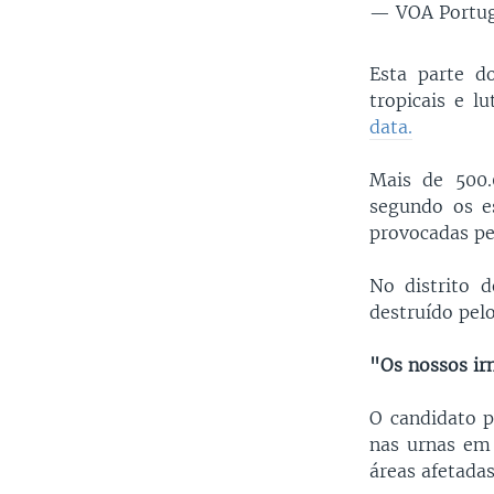
— VOA Portu
Esta parte d
tropicais e l
data.
Mais de 500.
segundo os es
provocadas p
No distrito 
destruído pel
"Os nossos ir
O candidato p
nas urnas em 
áreas afetada