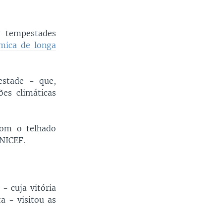
r tempestades
âmica de longa
estade - que,
ões climáticas
com o telhado
UNICEF.
- cuja vitória
a - visitou as