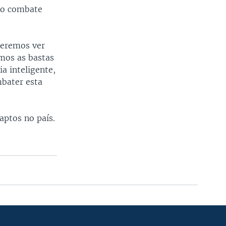
a o combate
ueremos ver
mos as bastas
a inteligente,
mbater esta
aptos no país.