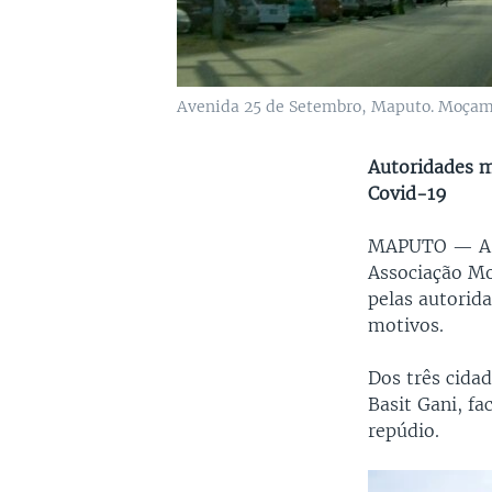
Avenida 25 de Setembro, Maputo. Moça
Autoridades m
Covid-19
MAPUTO —
A
Associação M
pelas autorid
motivos.
Dos três cida
Basit Gani, fa
repúdio.