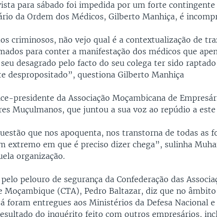
ista para sábado foi impedida por um forte contingente p
ário da Ordem dos Médicos, Gilberto Manhiça, é incompr
s criminosos, não vejo qual é a contextualização de tr
ados para conter a manifestação dos médicos que ape
seu desagrado pelo facto do seu colega ter sido raptado
 despropositado”, questiona Gilberto Manhiça
vice-presidente da Associação Moçambicana de Empresár
s Muçulmanos, que juntou a sua voz ao repúdio a este
uestão que nos apoquenta, nos transtorna de todas as f
m extremo em que é preciso dizer chega”, sulinha Mu
uela organização.
 pelo pelouro de segurança da Confederação das Associa
 Moçambique (CTA), Pedro Baltazar, diz que no âmbito
já foram entregues aos Ministérios da Defesa Nacional e
resultado do inquérito feito com outros empresários, inc