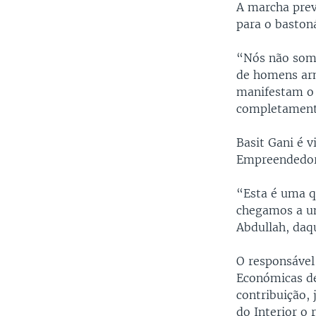
A marcha prev
para o baston
“Nós não somo
de homens arm
manifestam o 
completamente
Basit Gani é 
Empreendedore
“Esta é uma q
chegamos a u
Abdullah, daq
O responsável
Económicas de
contribuição, 
do Interior o 