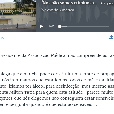
"Nós não somos criminosos", dizem médicos impedidos de marchar em Maputo contra raptos
EMB
by
Voz da América
No media source currently available
0:00
-up
EMBED
 presidente da Associação Médica, não compreende as ra
alega que a marcha pode constituir uma fonte de propa
 nós informamos que estaríamos todos de máscara, iría
nto, iríamos ter álcool para desinfecção, mas mesmo ass
conta Milton Tatia para quem esta atitude “parece muito
rigentes que nós elegemos não conseguem estar sensívei
ente pergunta quando é que estarão sensíveis” .