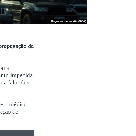
 propagação da
ou a
anto impedida
 a falar dos
 é o médico
acção de