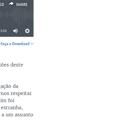
ED
SHARE
3:03
Faça o Download
SHARE
zões deste
gação da
mos respeitar
im foi
 estranha,
s a um assunto