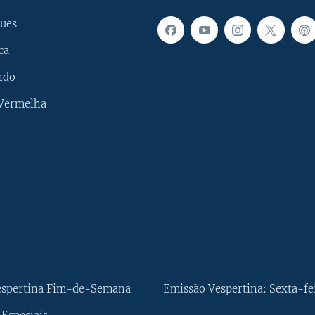
ues
ca
ndo
 Vermelha
espertina Fim-de-Semana
Emissão Vespertina: Sexta-fe