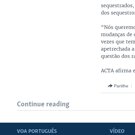
sequestrados,
dos sequestro
“Nós queremos
mudanças de c
vezes que tem
apetrechada a
questão dos r
ACTA afirma e
Partilhe
Continue reading
VOA PORTUGUÊS
VÍDEO