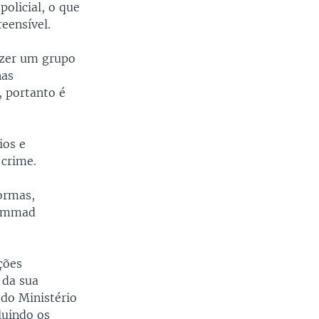
olicial, o que
eensível.
azer um grupo
nas
, portanto é
ios e
 crime.
ormas,
hammad
ções
 da sua
 do Ministério
luindo os