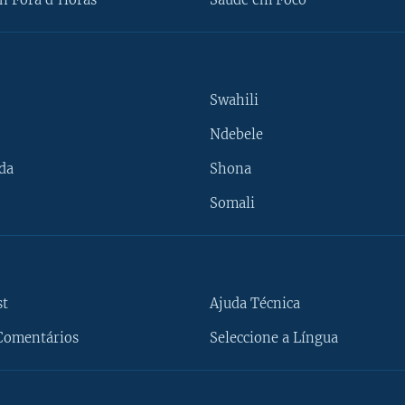
n Fora d'Horas
Saúde em Foco
Swahili
Ndebele
da
Shona
Somali
st
Ajuda Técnica
Comentários
Seleccione a Língua