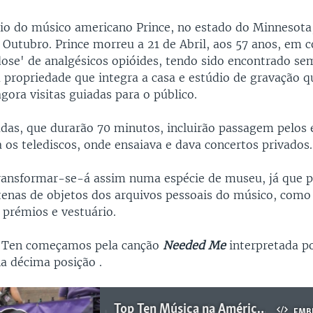
dio do músico americano Prince, no estado do Minnesota,
e Outubro. Prince morreu a 21 de Abril, aos 57 anos, em 
ose' de analgésicos opióides, tendo sido encontrado se
a propriedade que integra a casa e estúdio de gravação q
gora visitas guiadas para o público.
iadas, que durarão 70 minutos, incluirão passagem pelos
 os telediscos, onde ensaiava e dava concertos privados.
transformar-se-á assim numa espécie de museu, já que 
ntenas de objetos dos arquivos pessoais do músico, como
 prémios e vestuário.
 Ten começamos pela canção
Needed Me
interpretada p
a décima posição .
Top Ten Música na América: Casa de Prince vai ser museu
EMB