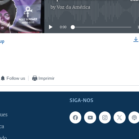
by
Voz da América
No media source currently available
0:00
-up
EMBED
Follow us
Imprimir
SIGA-NOS
ues
ca
ndo