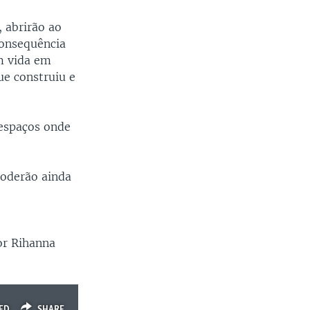
 abrirão ao
consequência
m vida em
ue construiu e
 espaços onde
poderão ainda
or Rihanna
ED
SHARE