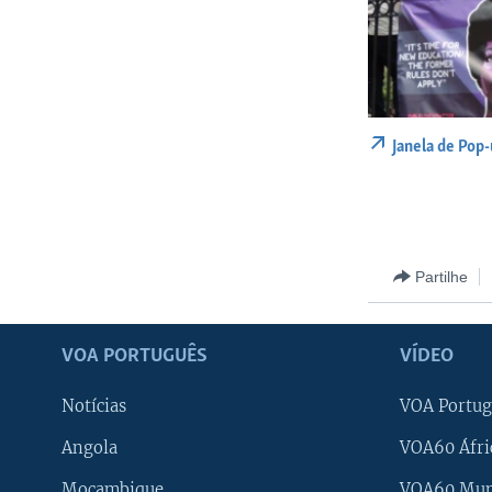
Janela de Pop
Partilhe
VOA PORTUGUÊS
VÍDEO
Notícias
VOA Portug
Angola
VOA60 Áfri
Moçambique
VOA60 Mu