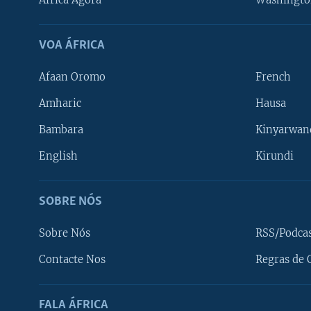
África Agora
Washingto
VOA ÁFRICA
Afaan Oromo
French
Amharic
Hausa
Bambara
Kinyarwan
English
Kirundi
SOBRE NÓS
Sobre Nós
RSS/Podca
Contacte Nos
Regras de 
SIGA-NOS
FALA ÁFRICA