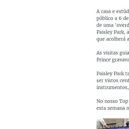
A casa e estú
público a 6 d
de uma 'overd
Paisley Park, 
que acolherá a
As visitas gu
Prince gravava
Paisley Park 
ser vistos ce
instrumentos,
No nosso Top
esta semana n