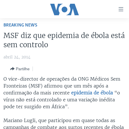
Links
de
Acesso
BREAKING NEWS
Ir
NOTÍCIAS
MSF diz que epidemia de ébola está
para
AFRICA AGORA
ANGOLA
sem controlo
artigo
principal
SAÚDE EM FOCO
MOÇAMBIQUE
abril 24, 2014
Ir
VÍDEO
ESTADOS UNIDOS
para
Partilhe
Navegação
ÁUDIO
GUINÉ-BISSAU
VÍDEOS
O vice-director de operações da ONG Médicos Sem
principal
ENTRETENIMENTO
ÁFRICA E MUNDO
VOA60 ÁFRICA
Fronteiras (MSF) afirmou que um mês após a
Ir
confirmação da mais recente
epidemia de ébola
“o
para
BRASIL
VOA 60 CLIMA
SIGA-NOS
vírus não está controlado e uma variação inédita
Pesquisa
DOSSIERS ESPECIAIS
VOA60 MUNDO
pode ter surgido em África”.
DESPORTO
PASSADEIRA VERMELHA
Mariano Lugli, que participou em quase todas as
Línguas
campanhas de combate aos surtos recentes de ébola