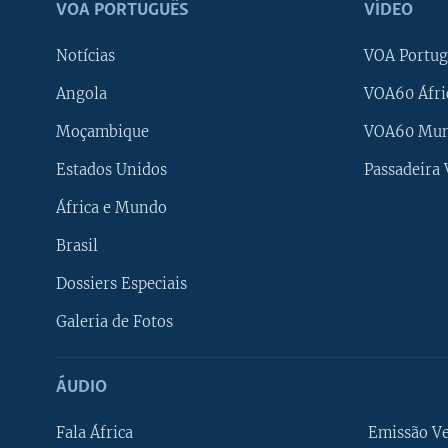
VOA PORTUGUÊS
VÍDEO
Notícias
VOA Portug
Angola
VOA60 Áfri
Moçambique
VOA60 Mu
Estados Unidos
Passadeira
África e Mundo
Brasil
Dossiers Especiais
Galeria de Fotos
ÁUDIO
Fala África
Emissão V