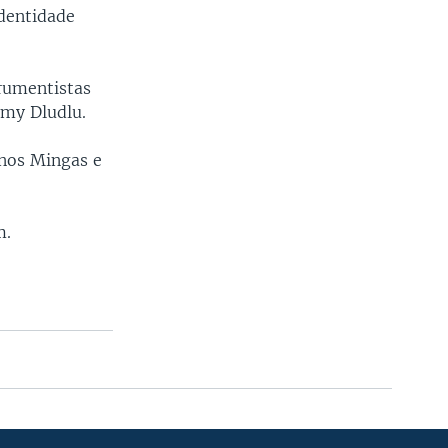
dentidade
rumentistas
mmy Dludlu.
nos Mingas e
m.