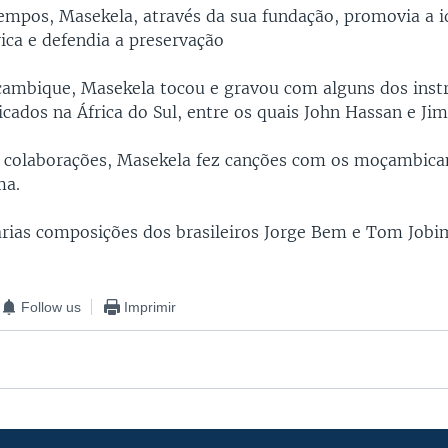
empos, Masekela, através da sua fundação, promovia a i
ica e defendia a preservação
ambique, Masekela tocou e gravou com alguns dos inst
icados na África do Sul, entre os quais John Hassan e Ji
 colaborações, Masekela fez canções com os moçambica
ma.
árias composições dos brasileiros Jorge Bem e Tom Jobi
Follow us
Imprimir