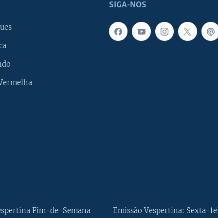
SIGA-NOS
ues
ca
ndo
 Vermelha
espertina Fim-de-Semana
Emissão Vespertina: Sexta-fe