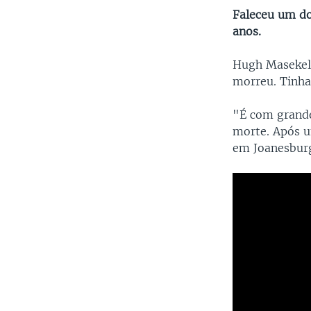
Faleceu um do
anos.
Hugh Masekela,
morreu. Tinha 
"É com grande
morte. Após u
em Joanesburg