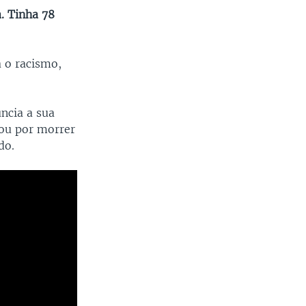
. Tinha 78
a o racismo,
ncia a sua
bou por morrer
do.