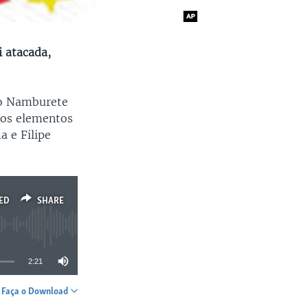
i atacada,
do Namburete
 os elementos
a e Filipe
ED
SHARE
2:21
Faça o Download
SHARE