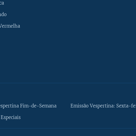
ca
ndo
 Vermelha
espertina Fim-de-Semana
Emissão Vespertina: Sexta-fe
Especiais