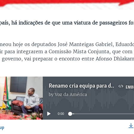
aís, há indicações de que uma viatura de passageiros fo
eou hoje os deputados José Manteigas Gabriel, Eduar
ir para integrarem a Comissão Mista Conjunta, que com
o governo, vai preparar o encontro entre Afonso Dhlakam
Renamo cria equipa para diálogo de paz
EMB
by
Voz da América
No media source currently available
0:00
-up
EMBED