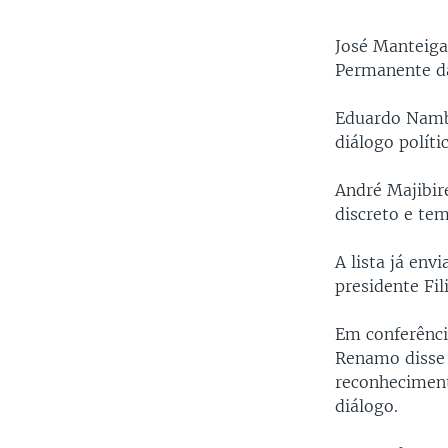
José Manteig
Permanente da
Eduardo Nambu
diálogo polít
André Majibir
discreto e te
A lista já env
presidente Fil
Em conferênci
Renamo disse 
reconheciment
diálogo.