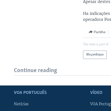
Apesar destes 
Ha indicações
operadora Pos
Partilhe
This item is part of
Moçambique
Continue reading
VOA PORTUGUÊS
VÍDEO
Notícias
VOA Portug