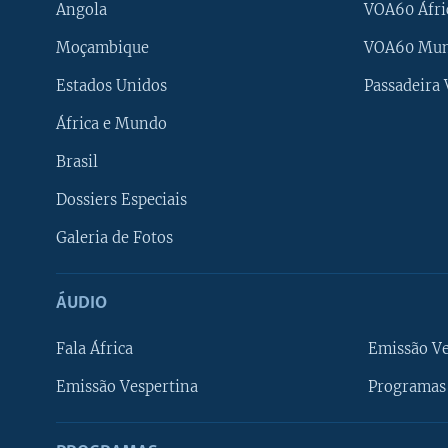
Angola
VOA60 Áfri
Moçambique
VOA60 Mu
Estados Unidos
Passadeira
África e Mundo
Brasil
Dossiers Especiais
Galeria de Fotos
ÁUDIO
Fala África
Emissão V
Emissão Vespertina
Programas 