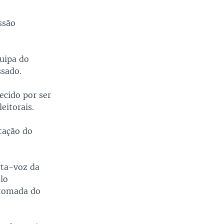
ssão
uipa do
ssado.
ecido por ser
eitorais.
itação do
rta-voz da
lo
etomada do