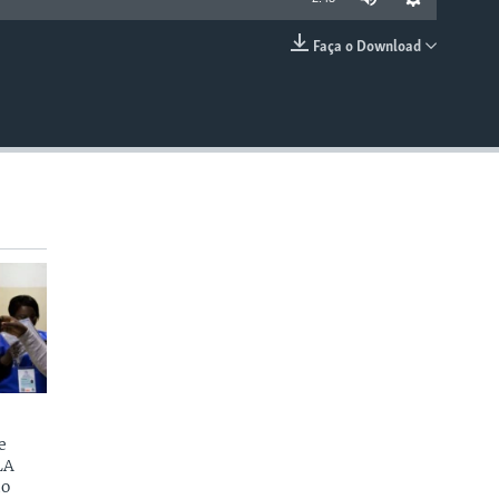
Faça o Download
EMBED
e
LA
do