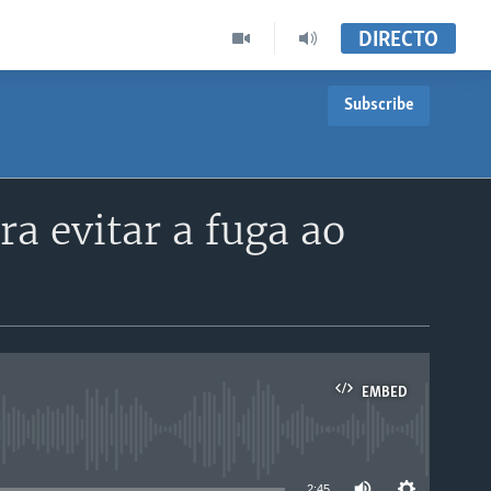
DIRECTO
Subscribe
a evitar a fuga ao
EMBED
able
2:45