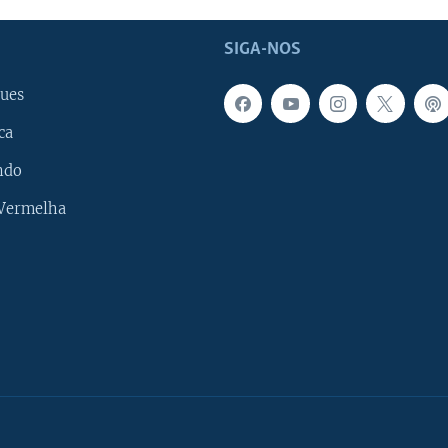
SIGA-NOS
ues
ca
ndo
 Vermelha