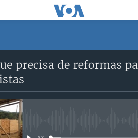
SUBSCRIBE
 precisa de reformas par
Subscreva
istas
No media source currently avail
0:00