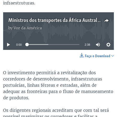
infraestruturas.
Ministros dos transportes da África Austral acordam viabilizar corredores moçambicanos
by
Voz da América
No media source currently available
0:00
2:38
Faça o Download
O investimento permitirá a revitalização dos
corredores de desenvolvimento, infraestruturas
portuárias, linhas férreas e estradas, além de
adequar as fronteiras para o fluxo de manuseamento
de produtos.
Os dirigentes regionais acreditam que com tal será
possível maximizar os corredores e facilitar a