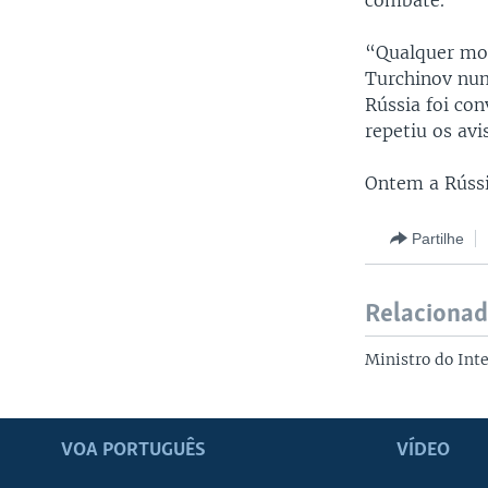
combate.
“Qualquer mov
Turchinov num
Rússia foi co
repetiu os avi
Ontem a Rússia
Partilhe
Relaciona
Ministro do Inte
VOA PORTUGUÊS
VÍDEO