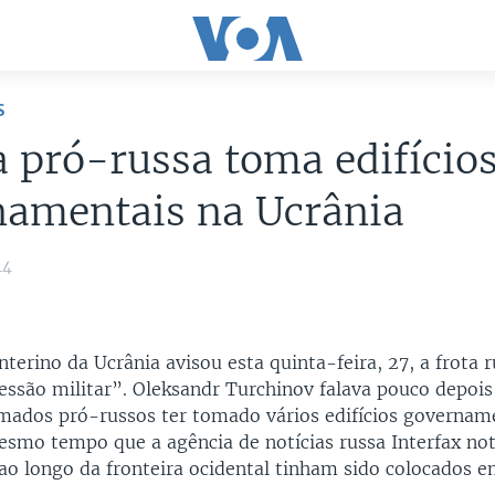
S
a pró-russa toma edifício
namentais na Ucrânia
14
nterino da Ucrânia avisou esta quinta-feira, 27, a frota 
essão militar”. Oleksandr Turchinov falava pouco depoi
ados pró-russos ter tomado vários edifícios governam
esmo tempo que a agência de notícias russa Interfax not
ao longo da fronteira ocidental tinham sido colocados e