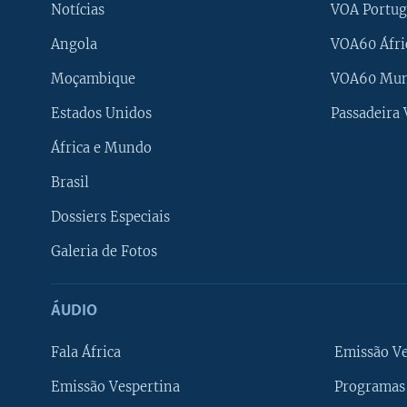
Notícias
VOA Portug
Angola
VOA60 Áfri
Moçambique
VOA60 Mu
Estados Unidos
Passadeira
África e Mundo
Brasil
Dossiers Especiais
Galeria de Fotos
ÁUDIO
Fala África
Emissão V
Emissão Vespertina
Programas 