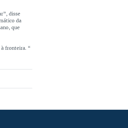
r”, disse
mático da
iano, que
à fronteira. “