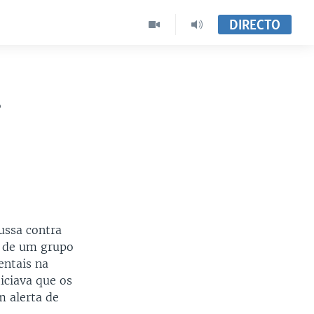
DIRECTO
s
russa contra
s de um grupo
entais na
iciava que os
m alerta de