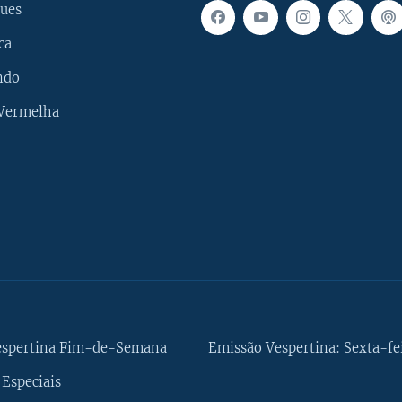
ues
ca
ndo
 Vermelha
espertina Fim-de-Semana
Emissão Vespertina: Sexta-fe
Especiais