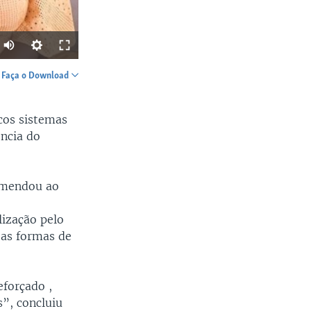
Faça o Download
SHARE
acos sistemas
ência do
comendou ao
width
px
lização pelo
 as formas de
eforçado ,
s”, concluiu