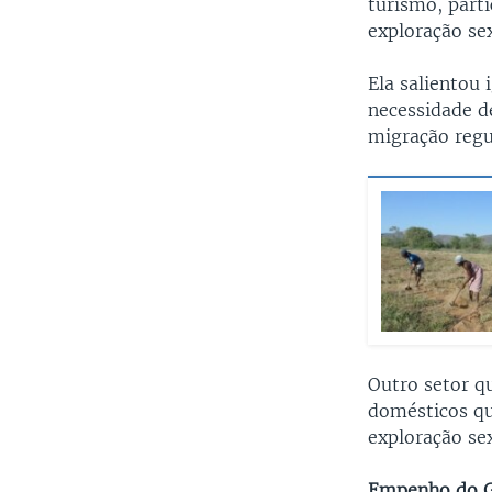
turismo, parti
exploração sex
Ela salientou 
necessidade d
migração regul
Outro setor q
domésticos qu
exploração se
Empenho do G