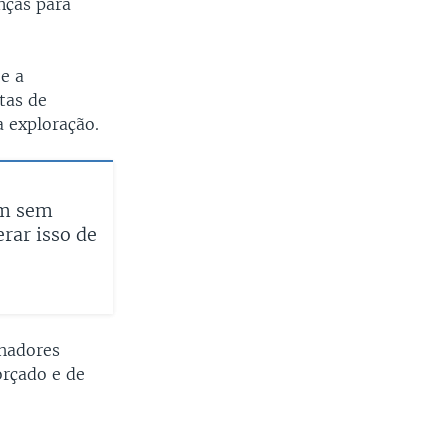
anças para
 e a
tas de
a exploração.
am sem
erar isso de
lhadores
orçado e de