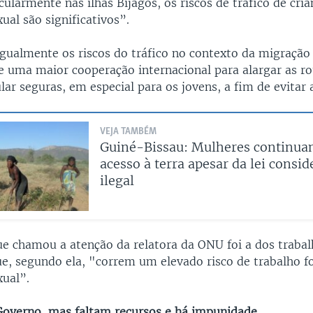
cularmente nas ilhas Bijagós, os riscos de tráfico de cri
ual são significativos”.
igualmente os riscos do tráfico no contexto da migração
e uma maior cooperação internacional para alargar as ro
ar seguras, em especial para os jovens, a fim de evitar 
VEJA TAMBÉM
Guiné-Bissau: Mulheres continu
acesso à terra apesar da lei consid
ilegal
ue chamou a atenção da relatora da ONU foi a dos traba
e, segundo ela, "correm um elevado risco de trabalho f
xual”.
overno, mas faltam recursos e há impunidade