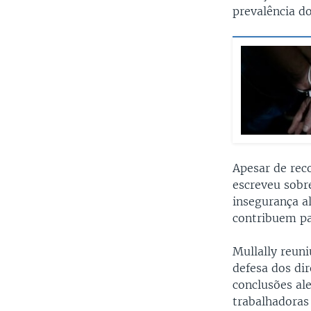
prevalência do
Apesar de rec
escreveu sobre
insegurança a
contribuem pa
Mullally reuni
defesa dos dir
conclusões al
trabalhadoras