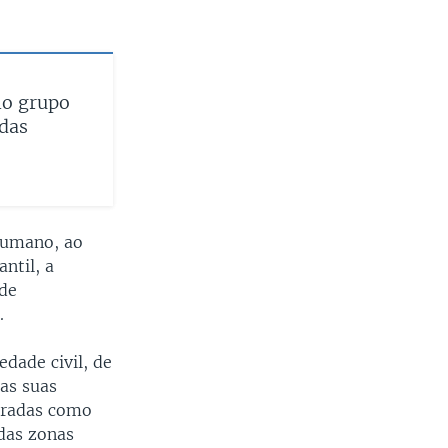
no grupo
das
humano, ao
ntil, a
ade
.
dade civil, de
nas suas
loradas como
 das zonas