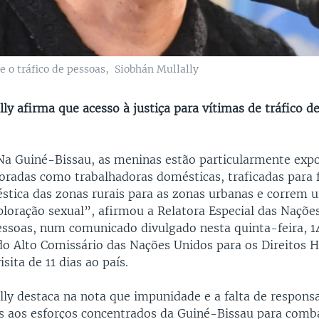
e o tráfico de pessoas, Siobhán Mullally
ly afirma que acesso à justiça para vítimas de tráfico d
Na Guiné-Bissau, as meninas estão particularmente expo
oradas como trabalhadoras domésticas, traficadas para 
stica das zonas rurais para as zonas urbanas e correm 
ploração sexual”, afirmou a Relatora Especial das Naçõe
pessoas, num comunicado divulgado nesta quinta-feira, 1
 do Alto Comissário das Nações Unidos para os Direitos
sita de 11 dias ao país.
lly destaca na nota que impunidade e a falta de responsa
s aos esforços concentrados da Guiné-Bissau para comb