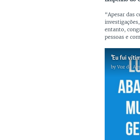
“Apesar das co
investigações
entanto, cong
pessoas e com
by
Voz da Am