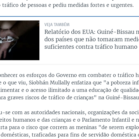
 tráfico de pessoas e pediu medidas fortes e urgentes.
VEJA TAMBÉM
Relatório dos EUA: Guiné-Bissau 
dos países que não tomaram medi
suficientes contra tráfico humano
onhecer os esforços do Governo em combater o tráfico 
 o que viu, Siobhán Mullally enfatiza que "a pobreza infa
limentar e o acesso ilimitado a uma educação de qualid
ra graves riscos de tráfico de crianças" na Guiné-Bissau
u-se com as autoridades nacionais, organizações da socie
eitos humanos e das crianças e o Parlamento Infantil e 
erta para o risco que correm as meninas "de serem exp
 domésticas, traficadas para fins de servidão doméstica