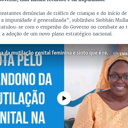
nstantes denúncias de tráfico de crianças e do início de
, a impunidade é generalizada”, sublinhou Siobhán Mulla
ratulou-se com o empenho do Governo no combate ao t
 a adoção de um novo plano estratégico nacional.
"Eu fui vítima da mutilação genital feminina e sinto que é responsabilidade minha proteger a geração vindoura," Marliatu Djaló Condé
EMB
érica
No media source currently available