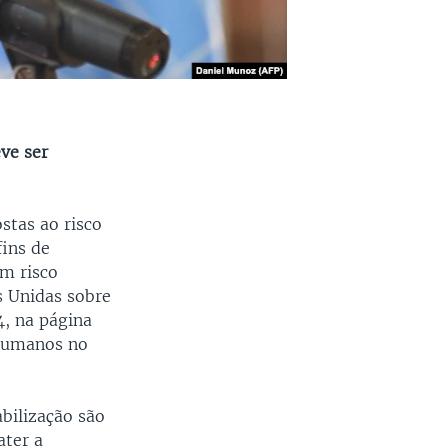
eve ser
stas ao risco
fins de
um risco
s Unidas sobre
4, na página
 Humanos no
bilização são
ater a