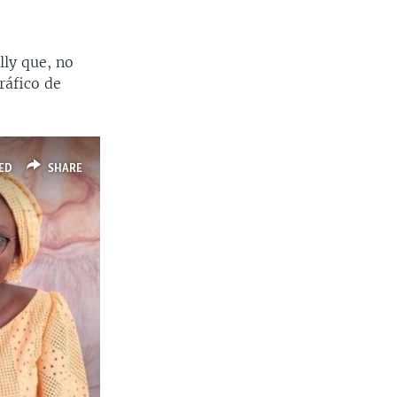
lly que, no
ráfico de
ED
SHARE