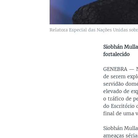
Relatora Especial das Nações Unidas sobr
Siobhán Mullal
fortalecido
GENEBRA —
de serem expl
servidão domé
elevado de ex
o tráfico de 
do Escritório
final de uma vi
Siobhán Mulla
ameaças séria