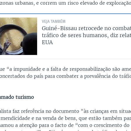
s zonas urbanas, e correm um risco elevado de exploração
VEJA TAMBÉM
Guiné-Bissau retrocede no comba
tráfico de seres humanos, diz rela
EUA
que “a impunidade e a falta de responsabilização são am
concertados do país para combater a prevalência do tráfi
amado turismo
alista faz referência no documento "às crianças em situa
 mendicidade e na venda de bens, que estão também pa
hamou a atenção para o facto de “com o crescimento do 