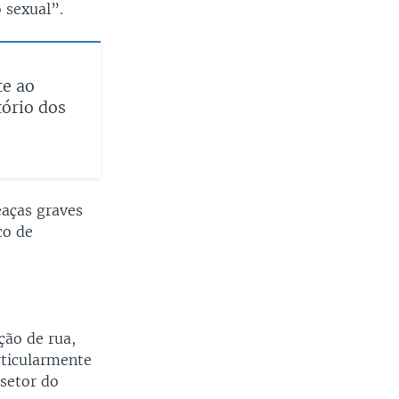
 sexual”.
te ao
tório dos
eaças graves
co de
ção de rua,
rticularmente
setor do