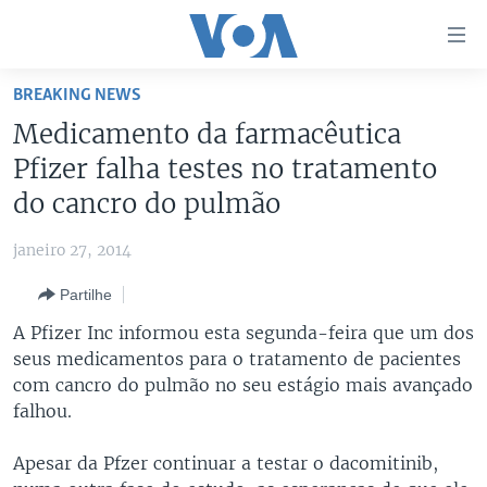
Links
de
Acesso
BREAKING NEWS
Ir
NOTÍCIAS
Medicamento da farmacêutica
para
AFRICA AGORA
ANGOLA
Pfizer falha testes no tratamento
artigo
principal
SAÚDE EM FOCO
MOÇAMBIQUE
do cancro do pulmão
Ir
VÍDEO
ESTADOS UNIDOS
para
janeiro 27, 2014
Navegação
ÁUDIO
GUINÉ-BISSAU
VÍDEOS
Partilhe
principal
ENTRETENIMENTO
ÁFRICA E MUNDO
VOA60 ÁFRICA
Ir
A Pfizer Inc informou esta segunda-feira que um dos
para
BRASIL
VOA 60 CLIMA
seus medicamentos para o tratamento de pacientes
SIGA-NOS
Pesquisa
com cancro do pulmão no seu estágio mais avançado
DOSSIERS ESPECIAIS
VOA60 MUNDO
falhou.
DESPORTO
PASSADEIRA VERMELHA
Apesar da Pfzer continuar a testar o dacomitinib,
Línguas