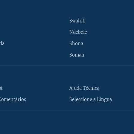
Swahili
Ndebele
da
Shona
Somali
st
Ajuda Técnica
Comentários
Seleccione a Língua