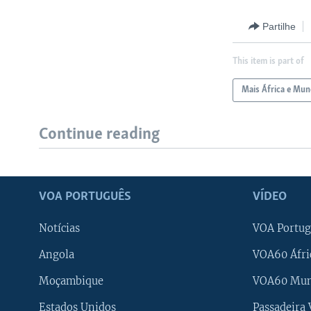
Partilhe
This item is part of
Mais África e Mu
Continue reading
VOA PORTUGUÊS
VÍDEO
Notícias
VOA Portug
Angola
VOA60 Áfri
Moçambique
VOA60 Mu
Estados Unidos
Passadeira