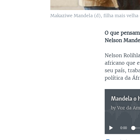
Makaziwe Mandela (d), filha mais velha
O que pensam 
Nelson Mande
Nelson Rolihl
africano que 
seu país, tra
política da Áfr
Mandela o 
by
Voz da Am
0:00