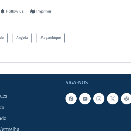
Follow us
Imprimir
ndo
Angola
Moçambique
SIGA-NOS
ues
ca
ndo
 Vermelha