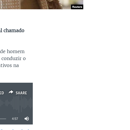
al chamado
a de homem
 conduzir o
ativos na
ED
SHARE
4:57