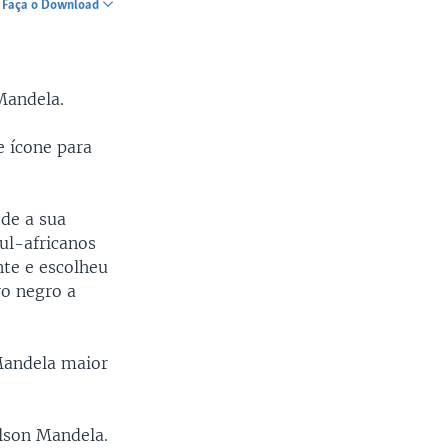
Faça o Download
SHARE
Mandela.
 ícone para
sde a sua
sul-africanos
te e escolheu
ro negro a
 Mandela maior
elson Mandela.