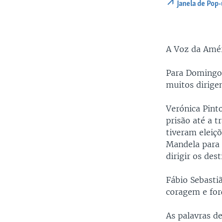
Janela de Pop
A Voz da Amér
Para Domingo 
muitos dirigen
Verónica Pinto
prisão até a t
tiveram eleiç
Mandela para 
dirigir os des
Fábio Sebastiã
coragem e forç
As palavras d