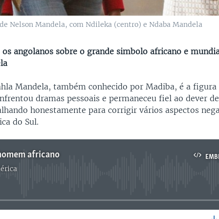
 de Nelson Mandela, com Ndileka (centro) e Ndaba Mandela
os angolanos sobre o grande simbolo africano e mundi
la
ahla Mandela, também conhecido por Madiba, é a figur
enfrentou dramas pessoais e permaneceu fiel ao dever de
balhando honestamente para corrigir vários aspectos neg
ica do Sul.
homem africano
EMB
érica
No media source currently available