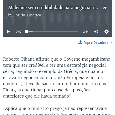
Maleiane sem credibilidade para negociar com os credores, diz o economista Roberto Tibana
by
Voz da América
No media source currently available
0:00
2:54
Faça o Download
Roberto Tibana afirma que o Governo moçambicano
tem que ser credível e ter uma estratégia negocial
séria, seguindo o exemplo da Grécia, que quando
estava a negociar com a União Europeia e outros
credores, "teve de sacrificar um bom ministro das
Finanças que tinha, por causa das posições
anteriores que ele havia tomado".
Explica que o ministro grego já não representava a
nova estratégia negocial do Governo, que ele próprio