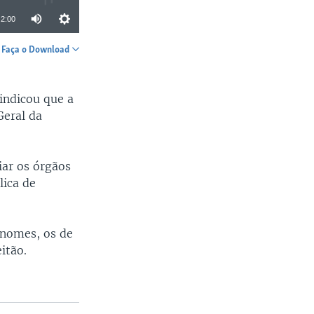
2:00
Faça o Download
SHARE
indicou que a
Geral da
iar os órgãos
lica de
 nomes, os de
itão.