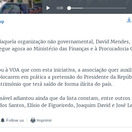
0:00
-up
EMBED
daquela organização não governamental, David Mendes, 
regue agora ao Ministério das Finanças e à Procuradoria 
u à VOA que com esta iniciativa, a associação quer auxil
olocarem em prática a pretensão do Presidente da Repúb
trimónio que terá saído de forma ilícita do país.
sável adiantou ainda que da lista constam, entre outros
os Santos, Elísio de Figueiredo, Joaquim David e José Le
Follow us
Imprimir