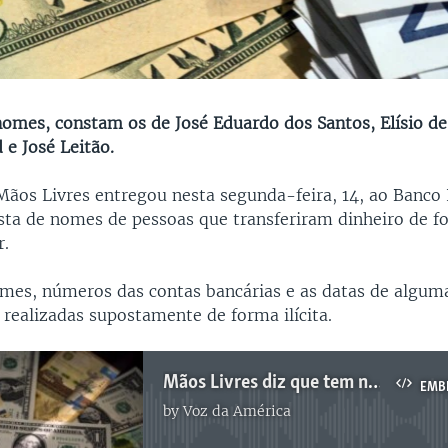
nomes, constam os de José Eduardo dos Santos, Elísio de
 e José Leitão.
Mãos Livres entregou nesta segunda-feira, 14, ao Banco
sta de nomes de pessoas que transferiram dinheiro de fo
r.
omes, números das contas bancárias e as datas de algum
 realizadas supostamente de forma ilícita.
Mãos Livres diz que tem nomes e numeros de contas de quem transferiu dinheiro - 2:00
EMB
by
Voz da América
No media source currently available