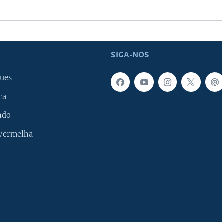
SIGA-NOS
ues
ca
ndo
 Vermelha