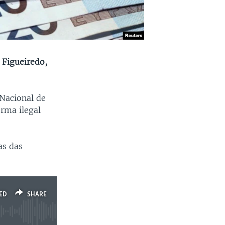
 Figueiredo,
 Nacional de
rma ilegal
as das
ED
SHARE