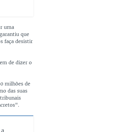
zer uma
 garantiu que
 faça desistir
tem de dizer o
00 milhões de
omo das suas
tribunais
cretos".
 a