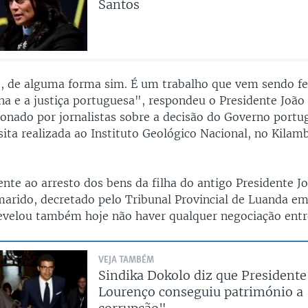
Santos
 de alguma forma sim. É um trabalho que vem sendo fei
ana e a justiça portuguesa", respondeu o Presidente Joã
onado por jornalistas sobre a decisão do Governo portu
ita realizada ao Instituto Geológico Nacional, no Kilam
ente ao arresto dos bens da filha do antigo Presidente J
marido, decretado pelo Tribunal Provincial de Luanda 
evelou também hoje não haver qualquer negociação entre
VEJA TAMBÉM
Sindika Dokolo diz que Presidente
Lourenço conseguiu património a 