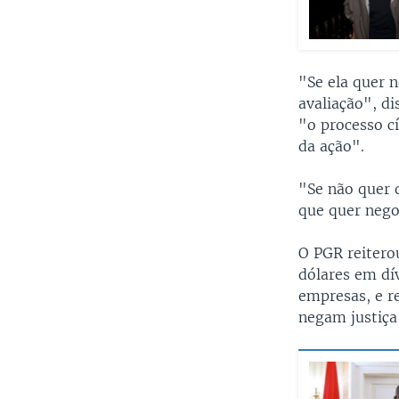
"Se ela quer n
avaliação", d
"o processo c
da ação".
"Se não quer 
que quer nego
O PGR reitero
dólares em dí
empresas, e r
negam justiça