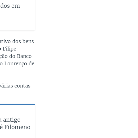
eados em
ntivo dos bens
 Filipe
ação do Banco
ão Lourenço de
várias contas
a antigo
sé Filomeno