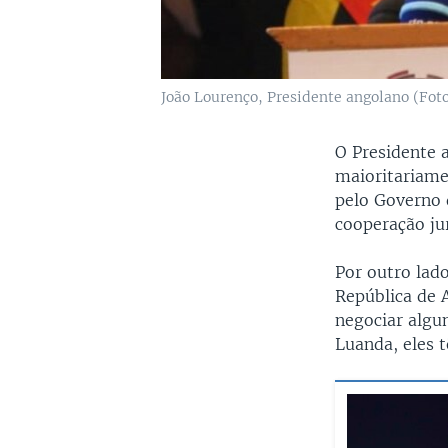
João Lourenço, Presidente angolano (Fot
O Presidente 
maioritariame
pelo Governo 
cooperação jur
Por outro lad
República de 
negociar algu
Luanda, eles 