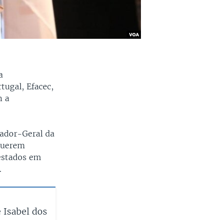
a
tugal, Efacec,
m a
rador-Geral da
 querem
restados em
.
 Isabel dos