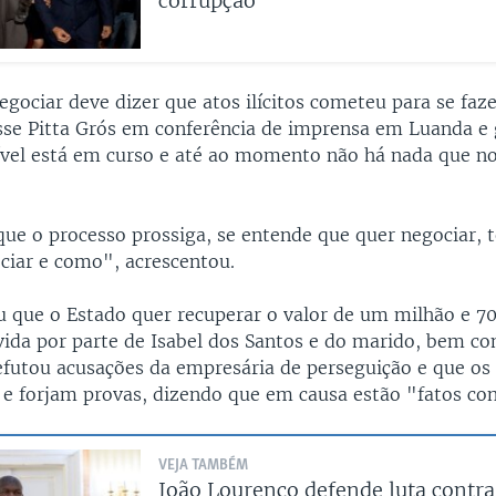
corrupção"
egociar deve dizer que atos ilícitos cometeu para se fa
isse Pitta Grós em conferência de imprensa em Luanda e
ível está em curso e até ao momento não há nada que nos
que o processo prossiga, se entende que quer negociar, 
ciar e como", acrescentou.
u que o Estado quer recuperar o valor de um milhão e 7
vida por parte de Isabel dos Santos e do marido, bem c
efutou acusações da empresária de perseguição e que os 
 e forjam provas, dizendo que em causa estão "fatos con
VEJA TAMBÉM
João Lourenço defende luta contra