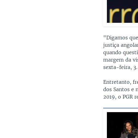
"Digamos que,
justiça angol
quando questi
margem da vis
sexta-feira, 3.
Entretanto, fr
dos Santos e 
2019, o PGR r