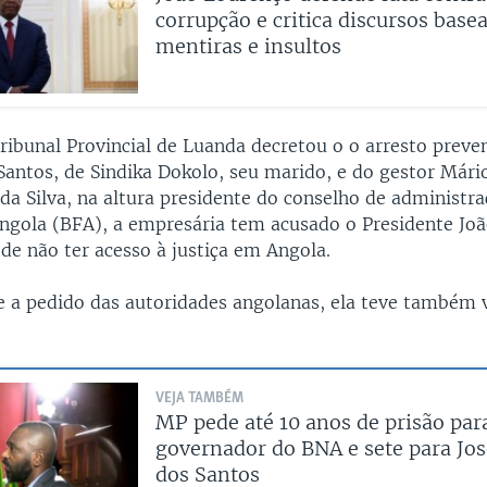
corrupção e critica discursos bas
mentiras e insultos
ribunal Provincial de Luanda decretou o o arresto preve
Santos, de Sindika Dokolo, seu marido, e do gestor Mário
 da Silva, na altura presidente do conselho de administr
gola (BFA), a empresária tem acusado o Presidente Jo
de não ter acesso à justiça em Angola.
e a pedido das autoridades angolanas, ela teve também 
VEJA TAMBÉM
MP pede até 10 anos de prisão par
governador do BNA e sete para Jo
dos Santos