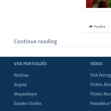
Partilhe
Continue reading
VOA PORTUGUÊS
VÍDEO
Notícias
VOA Portug
Angola
VOA60 Áfri
Moçambique
VOA60 Mu
Estados Unidos
Passadeira