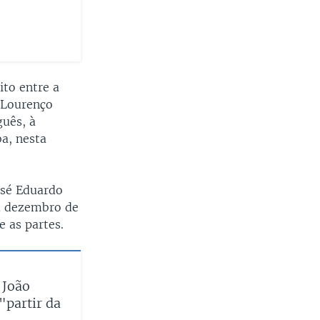
to entre a
o Lourenço
guês, à
ba, nesta
osé Eduardo
em dezembro de
 as partes.
 João
"partir da