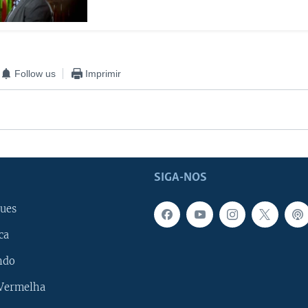
Follow us
Imprimir
SIGA-NOS
ues
ca
ndo
 Vermelha