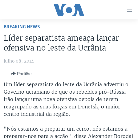
Links
de
Acesso
BREAKING NEWS
Ir
NOTÍCIAS
Líder separatista ameaça lançar
para
AFRICA AGORA
ANGOLA
ofensiva no leste da Ucrânia
artigo
principal
SAÚDE EM FOCO
MOÇAMBIQUE
julho 08, 2014
Ir
VÍDEO
ESTADOS UNIDOS
para
Partilhe
Navegação
ÁUDIO
GUINÉ-BISSAU
VÍDEOS
Um líder separatista do leste da Ucrânia advertiu o
principal
ENTRETENIMENTO
ÁFRICA E MUNDO
VOA60 ÁFRICA
Governo ucraniano de que os rebeldes pró-Rússia
Ir
irão lançar uma nova ofensiva depois de terem
para
BRASIL
VOA 60 CLIMA
SIGA-NOS
reagrupado as suas forças em Donetsk, o maior
Pesquisa
DOSSIERS ESPECIAIS
VOA60 MUNDO
centro industrial da região.
DESPORTO
PASSADEIRA VERMELHA
"Nós estamos a preparar um cerco, nós estamos a
Línguas
preparar-nos para a acção", disse Alexander Borodai