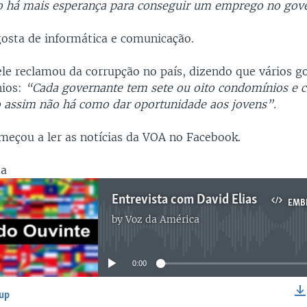
 há mais esperança para conseguir um emprego no gov
 gosta de informática e comunicação.
ele reclamou da corrupção no país, dizendo que vários g
ios:
“Cada governante tem sete ou oito condomínios e 
o assim não há como dar oportunidade aos jovens”.
omeçou a ler as notícias da VOA no Facebook.
sa
Entrevista com David Elias
EMB
by
Voz da América
No media source currently available
0:00
-up
EMBED