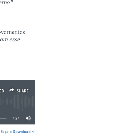
erno”.
overnantes
com esse
ED
SHARE
4:27
Faça o Download
SHARE