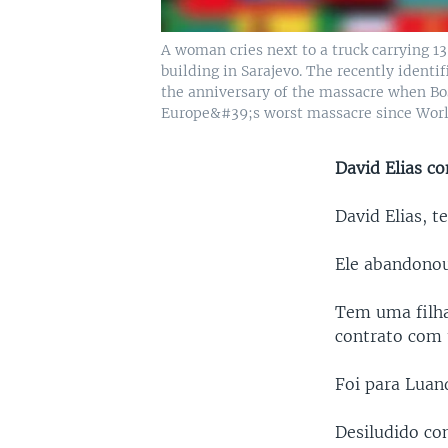
A woman cries next to a truck carrying 13
building in Sarajevo. The recently identif
the anniversary of the massacre when Bo
Europe&#39;s worst massacre since Worl
David Elias c
David Elias, 
Ele abandonou
Tem uma filha
contrato com 
Foi para Lua
Desiludido com