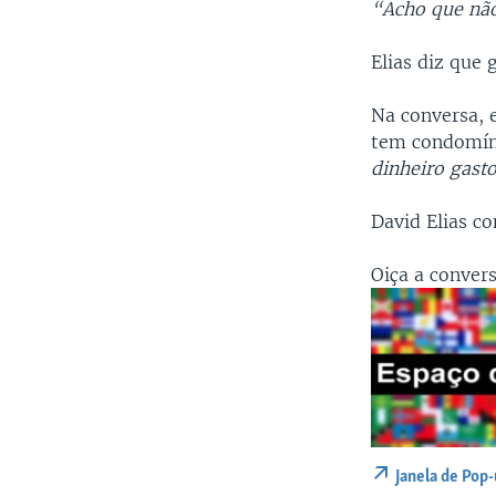
“Acho que não
Elias diz que
Na conversa, 
tem condomín
dinheiro gast
David Elias c
Oiça a conver
Janela de Pop