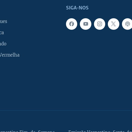
SIGA-NOS
ues
ca
ndo
 Vermelha