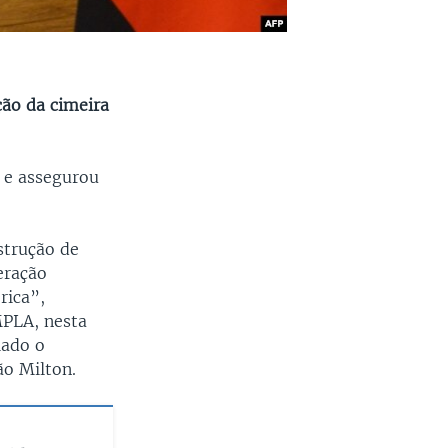
ção da cimeira
 e assegurou
nstrução de
eração
rica”,
MPLA, nesta
iado o
ão Milton.