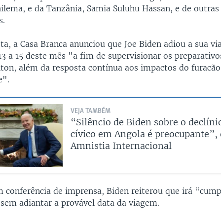
ilema, e da Tanzânia, Samia Suluhu Hassan, e de outras
s.
a, a Casa Branca anunciou que Joe Biden adiou a sua v
13 a 15 deste mês "a fim de supervisionar os preparativo
lton, além da resposta contínua aos impactos do furacã
e".
VEJA TAMBÉM
“Silêncio de Biden sobre o declíni
cívico em Angola é preocupante”, 
Amnistia Internacional
m conferência de imprensa, Biden reiterou que irá “cump
, sem adiantar a provável data da viagem.