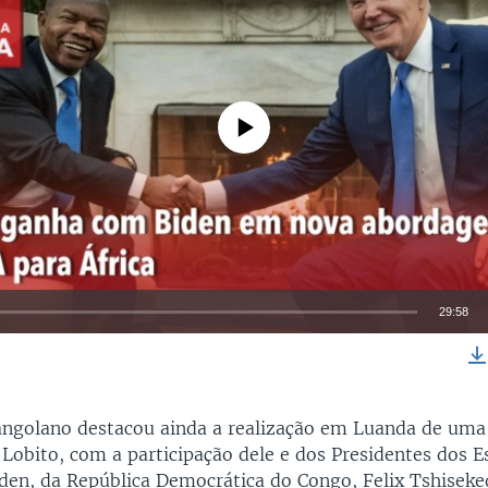
No media source currently available
29:58
EMBED
angolano destacou ainda a realização em Luanda de uma
 Lobito, com a participação dele e dos Presidentes dos E
iden, da República Democrática do Congo, Felix Tshiseke