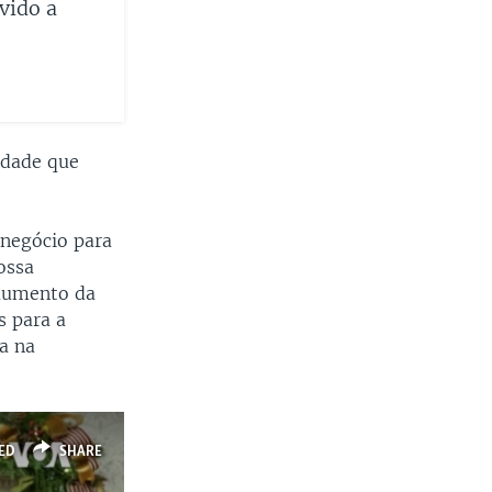
vido a
idade que
 negócio para
ossa
 aumento da
s para a
a na
ED
SHARE