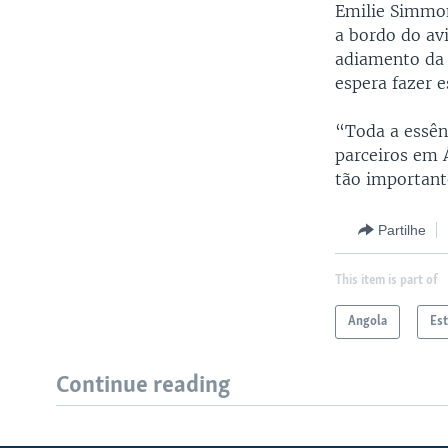
Emilie Simmon
a bordo do av
adiamento da 
espera fazer e
“Toda a essên
parceiros em 
tão important
Partilhe
This item is part of
Angola
Es
Continue reading