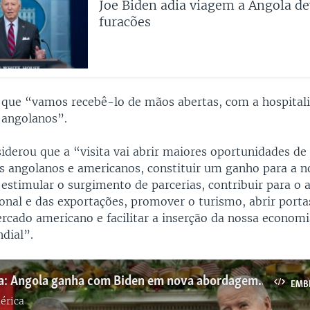
Joe Biden adia viagem a Angola de
furacões
 que “vamos recebê-lo de mãos abertas, com a hospital
s angolanos”.
iderou que a “visita vai abrir maiores oportunidades de
es angolanos e americanos, constituir um ganho para a n
 estimular o surgimento de parcerias, contribuir para o
onal e das exportações, promover o turismo, abrir porta
rcado americano e facilitar a inserção da nossa economi
dial”.
África Agora: Angola ganha com Biden em nova abordagem dos EUA para África
EMB
érica