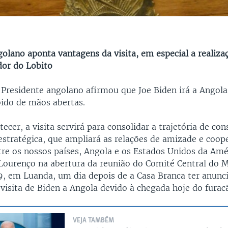
golano aponta vantagens da visita, em especial a realiza
dor do Lobito
 Presidente angolano afirmou que Joe Biden irá a Angola
bido de mãos abertas.
cer, a visita servirá para consolidar a trajetória de co
estratégica, que ampliará as relações de amizade e coop
re os nossos países, Angola e os Estados Unidos da Amé
Lourenço na abertura da reunião do Comité Central do 
 9, em Luanda, um dia depois de a Casa Branca ter anunc
visita de Biden a Angola devido à chegada hoje do furac
VEJA TAMBÉM