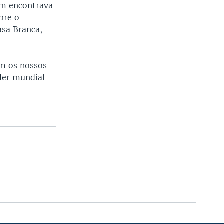
em encontrava
bre o
asa Branca,
om os nossos
íder mundial