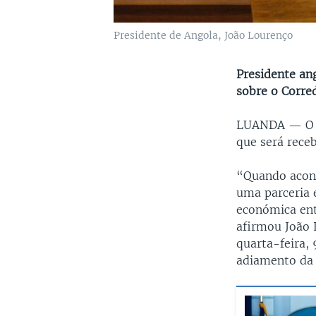
Presidente de Angola, João Lourenço
Presidente an
sobre o Corre
LUANDA —
O
que será rece
“Quando aconte
uma parceria 
económica ent
afirmou João 
quarta-feira,
adiamento da 