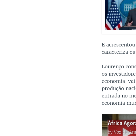
E acrescentou
caracteriza o
Lourenço cons
os investidor
economia, vai
produção naci
entrada no me
economia mun
by
Voz da Am