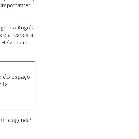
 importantes
width
px
iagem a Angola
s e a resposta
o Helene em
o do espaço
diz
rir a agenda”