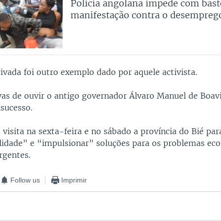
Polícia angolana impede com bas
manifestação contra o desempreg
ivada foi outro exemplo dado por aquele activista.
vas de ouvir o antigo governador Álvaro Manuel de Boav
nsucesso.
visita na sexta-feira e no sábado a província do Bié pa
alidade” e “impulsionar” soluções para os problemas ec
rgentes.
Follow us
Imprimir