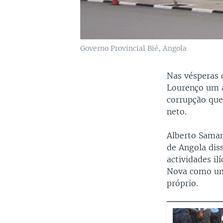
Governo Provincial Bié, Angola
Nas vésperas d
Lourenço um ac
corrupção que
neto.
Alberto Saman
de Angola dis
actividades il
Nova como um 
próprio.