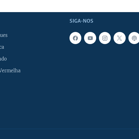
SIGA-NOS
ues
ca
ndo
 Vermelha