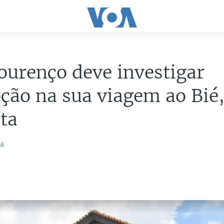
ourenço deve investigar
ção na sua viagem ao Bié,
sta
ca
9