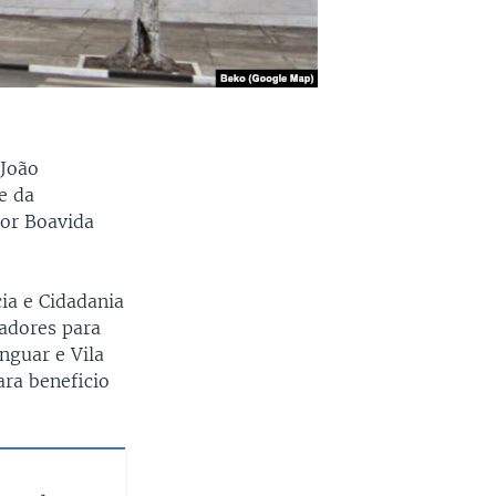
 João
e da
dor Boavida
ia e Cidadania
adores para
nguar e Vila
ra beneficio