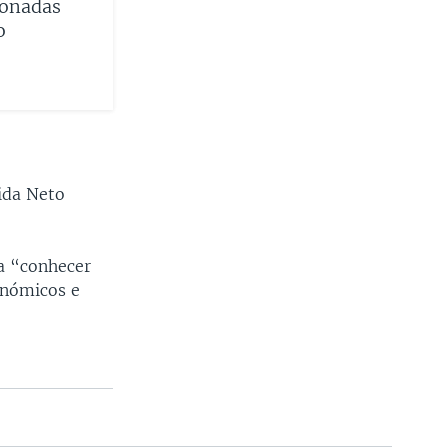
tonadas
o
ida Neto
ra “conhecer
onómicos e