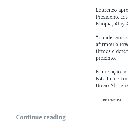
Lourenço apro
Presidente i
Etiópia, Abiy
“Condenamos 
afirmou o Pr
firmes e deter
próximo.
Em relação ao
Estado alerto
União African
Partilhe
Continue reading