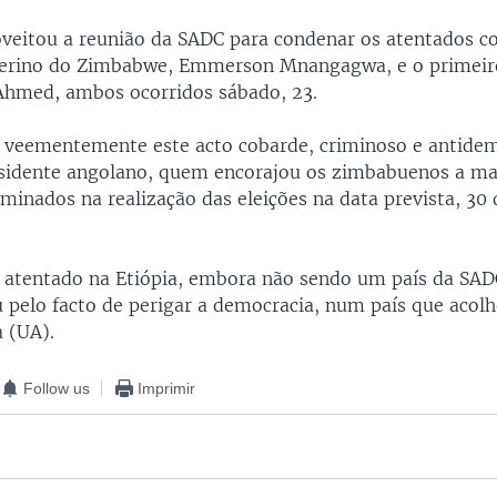
veitou a reunião da SADC para condenar os atentados co
nterino do Zimbabwe, Emmerson Mnangagwa, e o primeir
 Ahmed, ambos ocorridos sábado, 23.
veementemente este acto cobarde, criminoso e antidem
esidente angolano, quem encorajou os zimbabuenos a m
minados na realização das eleições na data prevista, 30 
 atentado na Etiópia, embora não sendo um país da SAD
u pelo facto de perigar a democracia, num país que acolh
a (UA).
Follow us
Imprimir