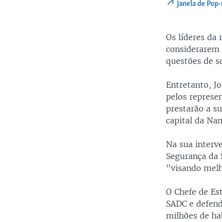
Janela de Pop
Os líderes da
considerarem 
questões de s
Entretanto, J
pelos represe
prestarão a s
capital da Na
Na sua interv
Segurança da 
"visando melh
O Chefe de Es
SADC e defend
milhões de ha