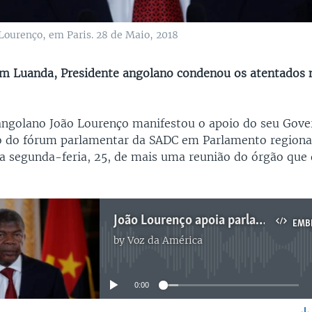
Lourenço, em Paris. 28 de Maio, 2018
em Luanda, Presidente angolano condenou os atentados
angolano João Lourenço manifestou o apoio do seu Gove
 do fórum parlamentar da SADC em Parlamento regional
ta segunda-feria, 25, de mais uma reunião do órgão que
João Lourenço apoia parlamento da SADC - 2:26
EMB
by
Voz da América
No media source currently available
0:00