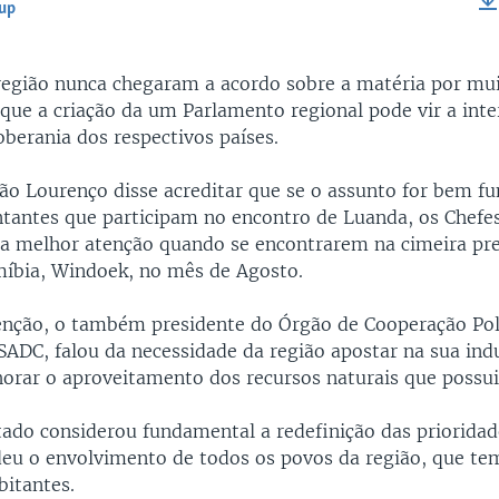
-up
EMBED
 região nunca chegaram a acordo sobre a matéria por mui
que a criação da um Parlamento regional pode vir a inter
oberania dos respectivos países.
oão Lourenço disse acreditar que se o assunto for bem 
ntantes que participam no encontro de Luanda, os Chefe
ua melhor atenção quando se encontrarem na cimeira pre
míbia, Windoek, no mês de Agosto.
enção, o também presidente do Órgão de Cooperação Polí
SADC, falou da necessidade da região apostar na sua indu
orar o aproveitamento dos recursos naturais que possui
tado considerou fundamental a redefinição das prioridad
eu o envolvimento de todos os povos da região, que te
bitantes.