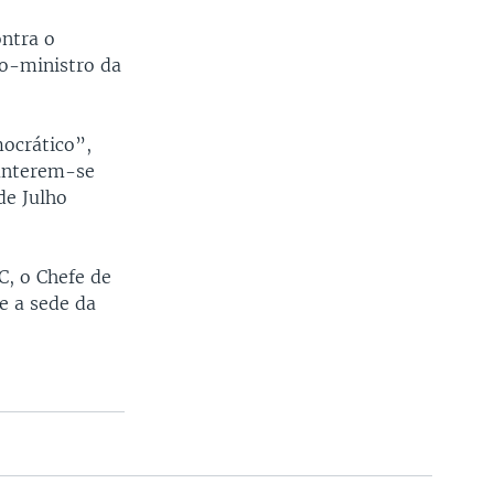
ntra o
o-ministro da
ocrático”,
anterem-se
de Julho
C, o Chefe de
e a sede da