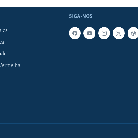
SIGA-NOS
ues
ca
ndo
 Vermelha