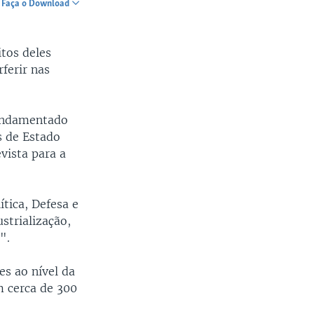
Faça o Download
SHARE
tos deles
ferir nas
fundamentado
s de Estado
vista para a
tica, Defesa e
strialização,
".
es ao nível da
m cerca de 300