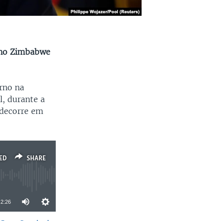
 no Zimbabwe
rno na
, durante a
 decorre em
ED
SHARE
2:26