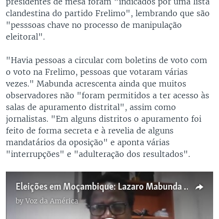
presidentes de mesa foram "indicados por uma lista
clandestina do partido Frelimo", lembrando que são
"pesssoas chave no processo de manipulação
eleitoral".
"Havia pessoas a circular com boletins de voto com
o voto na Frelimo, pessoas que votaram várias
vezes." Mabunda acrescenta ainda que muitos
observadores não "foram permitidos a ter acesso às
salas de apuramento distrital", assim como
jornalistas. "Em alguns distritos o apuramento foi
feito de forma secreta e à revelia de alguns
mandatários da oposição" e aponta várias
"interrupções" e "adulteração dos resultados".
Eleições em Moçambique: Lazaro Mabunda fala de um "processo fraudulento"
by
Voz da América