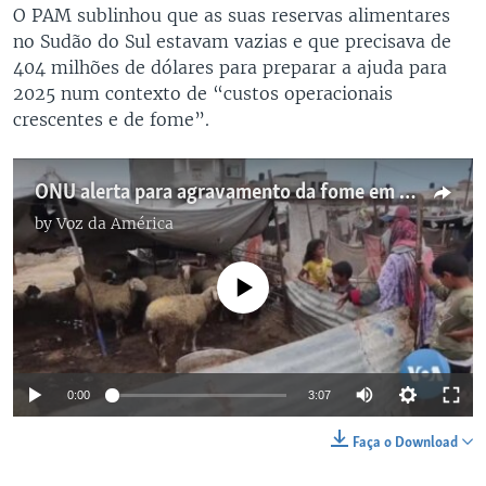
O PAM sublinhou que as suas reservas alimentares
no Sudão do Sul estavam vazias e que precisava de
404 milhões de dólares para preparar a ajuda para
2025 num contexto de “custos operacionais
crescentes e de fome”.
ONU alerta para agravamento da fome em Moçambique, Gaza, Sudão e Mali
by
Voz da América
No media source currently available
0:00
3:07
Faça o Download