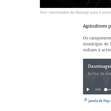
Vice-Governador de Malanje para o secto
Agricultores 
Os camponese
município de 
voltam à acti
Desminagem
by
Voz da Am
0:00
Janela de Pop