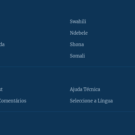
Swahili
Ndebele
da
Shona
Somali
st
Ajuda Técnica
Comentários
Seleccione a Língua