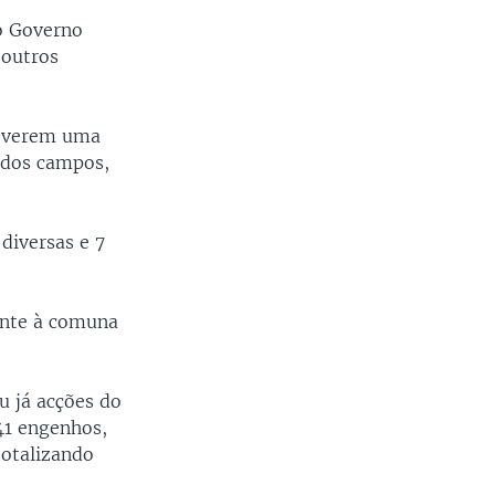
o Governo
 outros
moverem uma
 dos campos,
diversas e 7
ente à comuna
u já acções do
41 engenhos,
totalizando