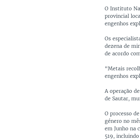
O Instituto N
provincial lo
engenhos expl
Os especialis
dezena de min
de acordo com
“Metais recol
engenhos expl
A operação de
de Sautar, mun
O processo de
género no mês
em Junho na c
519, incluindo