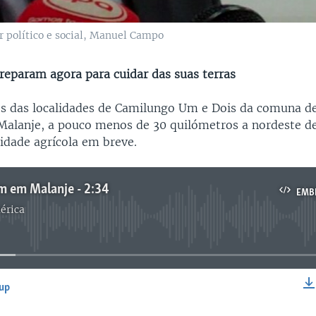
r político e social, Manuel Campo
preparam agora para cuidar das suas terras
s das localidades de Camilungo Um e Dois da comuna d
Malanje, a pouco menos de 30 quilómetros a nordeste des
vidade agrícola em breve.
 em Malanje - 2:34
EMB
érica
No media source currently available
-up
EMBED