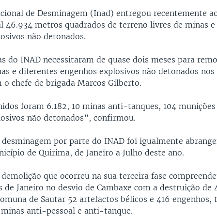
acional de Desminagem (Inad) entregou recentemente a
cal 46.934 metros quadrados de terreno livres de minas e
osivos não detonados.
tas do INAD necessitaram de quase dois meses para re
as e diferentes engenhos explosivos não detonados nos
 o chefe de brigada Marcos Gilberto.
hidos foram 6.182, 10 minas anti-tanques, 104 munições 
osivos não detonados”, confirmou.
 desminagem por parte do INAD foi igualmente abrang
icípio de Quirima, de Janeiro a Julho deste ano.
 demolição que ocorreu na sua terceira fase compreende
 de Janeiro no desvio de Cambaxe com a destruição de 
omuna de Sautar 52 artefactos bélicos e 416 engenhos, 
 minas anti-pessoal e anti-tanque.