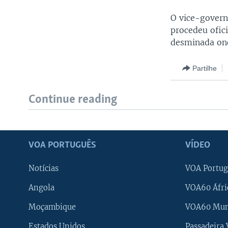
O vice-govern
procedeu ofic
desminada onde
Partilhe
Continue reading
VOA PORTUGUÊS
VÍDEO
Notícias
VOA Portug
Angola
VOA60 Áfri
Moçambique
VOA60 Mu
Estados Unidos
Passadeira