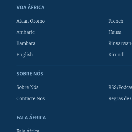
VOA ÁFRICA
Afaan Oromo
French
Amharic
Hausa
Bambara
Kinyarwan
English
Kirundi
SOBRE NÓS
Sobre Nós
RSS/Podca
Contacte Nos
Regras de 
SIGA-NOS
FALA ÁFRICA
Fala África