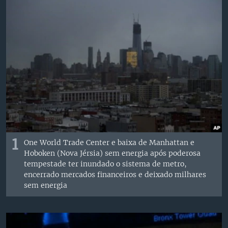
1
One World Trade Center e baixa de Manhattan e
Hoboken (Nova Jérsia) sem energia após poderosa
tempestade ter inundado o sistema de metro,
encerrado mercados financeiros e deixado milhares
sem energia