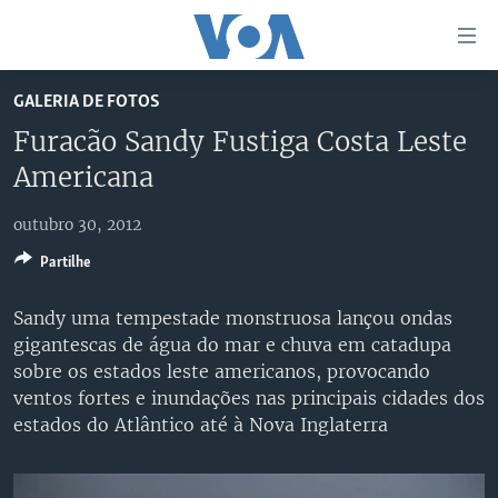
Links
de
Acesso
GALERIA DE FOTOS
Ir
NOTÍCIAS
Furacão Sandy Fustiga Costa Leste
para
AFRICA AGORA
ANGOLA
Americana
artigo
principal
SAÚDE EM FOCO
MOÇAMBIQUE
Ir
outubro 30, 2012
VÍDEO
ESTADOS UNIDOS
para
Partilhe
Navegação
ÁUDIO
GUINÉ-BISSAU
VÍDEOS
principal
Sandy uma tempestade monstruosa lançou ondas
ENTRETENIMENTO
ÁFRICA E MUNDO
VOA60 ÁFRICA
Ir
gigantescas de água do mar e chuva em catadupa
para
BRASIL
VOA 60 CLIMA
sobre os estados leste americanos, provocando
SIGA-NOS
Pesquisa
ventos fortes e inundações nas principais cidades dos
DOSSIERS ESPECIAIS
VOA60 MUNDO
estados do Atlântico até à Nova Inglaterra
DESPORTO
PASSADEIRA VERMELHA
Línguas